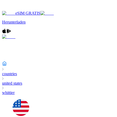
eSIM GRATIS
Herunterladen
countries
united states
whittier