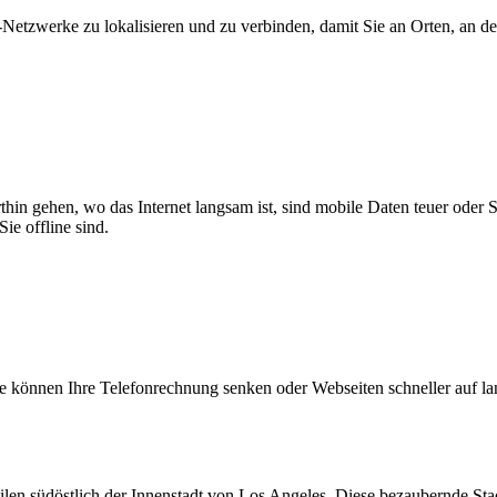
zwerke zu lokalisieren und zu verbinden, damit Sie an Orten, an dene
thin gehen, wo das Internet langsam ist, sind mobile Daten teuer oder
ie offline sind.
 können Ihre Telefonrechnung senken oder Webseiten schneller auf l
Meilen südöstlich der Innenstadt von Los Angeles. Diese bezaubernde St