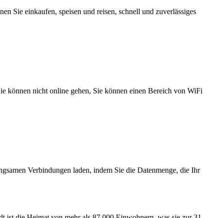
n Sie einkaufen, speisen und reisen, schnell und zuverlässiges
 Sie können nicht online gehen, Sie können einen Bereich von WiFi
angsamen Verbindungen laden, indem Sie die Datenmenge, die Ihr
adt ist die Heimat von mehr als 87.000 Einwohnern, was sie zur 31.