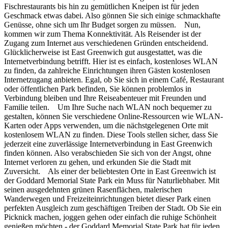
Fischrestaurants bis hin zu gemütlichen Kneipen ist für jeden
Geschmack etwas dabei. Also gönnen Sie sich einige schmackhafte
Genüsse, ohne sich um Ihr Budget sorgen zu müssen. Nun,
kommen wir zum Thema Konnektivität. Als Reisender ist der
Zugang zum Internet aus verschiedenen Gründen entscheidend.
Glücklicherweise ist East Greenwich gut ausgestattet, was die
Internetverbindung betrifft. Hier ist es einfach, kostenloses WLAN
zu finden, da zahlreiche Einrichtungen ihren Gästen kostenlosen
Internetzugang anbieten. Egal, ob Sie sich in einem Café, Restaurant
oder öffentlichen Park befinden, Sie können problemlos in
Verbindung bleiben und Ihre Reiseabenteuer mit Freunden und
Familie teilen. Um Ihre Suche nach WLAN noch bequemer zu
gestalten, können Sie verschiedene Online-Ressourcen wie WLAN-
Karten oder Apps verwenden, um die nächstgelegenen Orte mit
kostenlosem WLAN zu finden. Diese Tools stellen sicher, dass Sie
jederzeit eine zuverlässige Internetverbindung in East Greenwich
finden können. Also verabschieden Sie sich von der Angst, ohne
Internet verloren zu gehen, und erkunden Sie die Stadt mit
Zuversicht. Als einer der beliebtesten Orte in East Greenwich ist
der Goddard Memorial State Park ein Muss für Naturliebhaber. Mit
seinen ausgedehnten grünen Rasenflächen, malerischen
Wanderwegen und Freizeiteinrichtungen bietet dieser Park einen
perfekten Ausgleich zum geschäftigen Treiben der Stadt. Ob Sie ein
Picknick machen, joggen gehen oder einfach die ruhige Schönheit
genießen möchten - der Goddard Memorial State Park hat für jeden