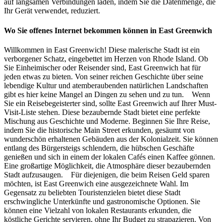
auf langsamen Verbindungen laden, indem Sie die Datenmenge, die
Ihr Gerät verwendet, reduziert.
Wo Sie offenes Internet bekommen können in East Greenwich
Willkommen in East Greenwich! Diese malerische Stadt ist ein
verborgener Schatz, eingebettet im Herzen von Rhode Island. Ob
Sie Einheimischer oder Reisender sind, East Greenwich hat für
jeden etwas zu bieten. Von seiner reichen Geschichte über seine
lebendige Kultur und atemberaubenden natürlichen Landschaften
gibt es hier keine Mangel an Dingen zu sehen und zu tun. Wenn
Sie ein Reisebegeisterter sind, sollte East Greenwich auf Ihrer Must-
Visit-Liste stehen. Diese bezaubernde Stadt bietet eine perfekte
Mischung aus Geschichte und Moderne. Beginnen Sie Ihre Reise,
indem Sie die historische Main Street erkunden, gesäumt von
wunderschön erhaltenen Gebäuden aus der Kolonialzeit. Sie können
entlang des Bürgersteigs schlendern, die hübschen Geschäfte
genießen und sich in einem der lokalen Cafés einen Kaffee gönnen.
Eine großartige Möglichkeit, die Atmosphäre dieser bezaubernden
Stadt aufzusaugen. Für diejenigen, die beim Reisen Geld sparen
möchten, ist East Greenwich eine ausgezeichnete Wahl. Im
Gegensatz zu beliebten Touristenzielen bietet diese Stadt
erschwingliche Unterkünfte und gastronomische Optionen. Sie
können eine Vielzahl von lokalen Restaurants erkunden, die
köstliche Gerichte servieren, ohne Ihr Budget zu strapazieren. Von