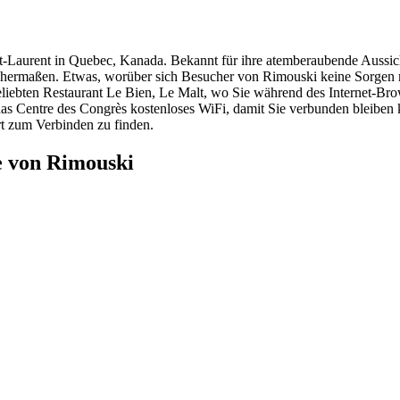
t-Laurent in Quebec, Kanada. Bekannt für ihre atemberaubende Aussich
ichermaßen. Etwas, worüber sich Besucher von Rimouski keine Sorgen m
beliebten Restaurant Le Bien, Le Malt, wo Sie während des Internet-B
d das Centre des Congrès kostenloses WiFi, damit Sie verbunden bleib
rt zum Verbinden zu finden.
e von Rimouski