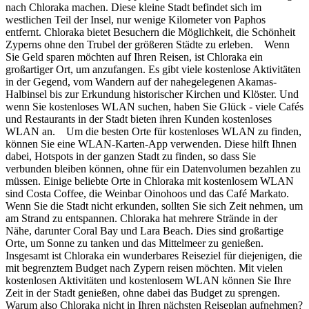
nach Chloraka machen. Diese kleine Stadt befindet sich im
westlichen Teil der Insel, nur wenige Kilometer von Paphos
entfernt. Chloraka bietet Besuchern die Möglichkeit, die Schönheit
Zyperns ohne den Trubel der größeren Städte zu erleben. Wenn
Sie Geld sparen möchten auf Ihren Reisen, ist Chloraka ein
großartiger Ort, um anzufangen. Es gibt viele kostenlose Aktivitäten
in der Gegend, vom Wandern auf der nahegelegenen Akamas-
Halbinsel bis zur Erkundung historischer Kirchen und Klöster. Und
wenn Sie kostenloses WLAN suchen, haben Sie Glück - viele Cafés
und Restaurants in der Stadt bieten ihren Kunden kostenloses
WLAN an. Um die besten Orte für kostenloses WLAN zu finden,
können Sie eine WLAN-Karten-App verwenden. Diese hilft Ihnen
dabei, Hotspots in der ganzen Stadt zu finden, so dass Sie
verbunden bleiben können, ohne für ein Datenvolumen bezahlen zu
müssen. Einige beliebte Orte in Chloraka mit kostenlosem WLAN
sind Costa Coffee, die Weinbar Oinohoos und das Café Markato.
Wenn Sie die Stadt nicht erkunden, sollten Sie sich Zeit nehmen, um
am Strand zu entspannen. Chloraka hat mehrere Strände in der
Nähe, darunter Coral Bay und Lara Beach. Dies sind großartige
Orte, um Sonne zu tanken und das Mittelmeer zu genießen.
Insgesamt ist Chloraka ein wunderbares Reiseziel für diejenigen, die
mit begrenztem Budget nach Zypern reisen möchten. Mit vielen
kostenlosen Aktivitäten und kostenlosem WLAN können Sie Ihre
Zeit in der Stadt genießen, ohne dabei das Budget zu sprengen.
Warum also Chloraka nicht in Ihren nächsten Reiseplan aufnehmen?