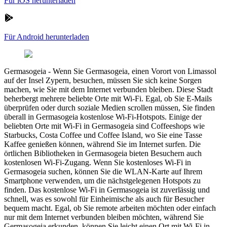
Für iOS herunterladen
Für Android herunterladen
Germasogeia
-
Wenn Sie Germasogeia, einen Vorort von Limassol
auf der Insel Zypern, besuchen, müssen Sie sich keine Sorgen
machen, wie Sie mit dem Internet verbunden bleiben. Diese Stadt
beherbergt mehrere beliebte Orte mit Wi-Fi. Egal, ob Sie E-Mails
überprüfen oder durch soziale Medien scrollen müssen, Sie finden
überall in Germasogeia kostenlose Wi-Fi-Hotspots. Einige der
beliebten Orte mit Wi-Fi in Germasogeia sind Coffeeshops wie
Starbucks, Costa Coffee und Coffee Island, wo Sie eine Tasse
Kaffee genießen können, während Sie im Internet surfen. Die
örtlichen Bibliotheken in Germasogeia bieten Besuchern auch
kostenlosen Wi-Fi-Zugang. Wenn Sie kostenloses Wi-Fi in
Germasogeia suchen, können Sie die WLAN-Karte auf Ihrem
Smartphone verwenden, um die nächstgelegenen Hotspots zu
finden. Das kostenlose Wi-Fi in Germasogeia ist zuverlässig und
schnell, was es sowohl für Einheimische als auch für Besucher
bequem macht. Egal, ob Sie remote arbeiten möchten oder einfach
nur mit dem Internet verbunden bleiben möchten, während Sie
Germasogeia erkunden, können Sie leicht einen Ort mit Wi-Fi in