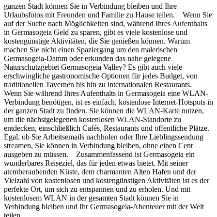
ganzen Stadt können Sie in Verbindung bleiben und Ihre
Urlaubsfotos mit Freunden und Familie zu Hause teilen. Wenn Sie
auf der Suche nach Möglichkeiten sind, während Ihres Aufenthalts
in Germasogeia Geld zu sparen, gibt es viele kostenlose und
kostengünstige Aktivitäten, die Sie genießen können. Warum
machen Sie nicht einen Spaziergang um den malerischen
Germasogeia-Damm oder erkunden das nahe gelegene
Naturschutzgebiet Germasogeia Valley? Es gibt auch viele
erschwingliche gastronomische Optionen für jedes Budget, von
traditionellen Tavernen bis hin zu internationalen Restaurants.
Wenn Sie während Ihres Aufenthalts in Germasogeia eine WLAN-
Verbindung benötigen, ist es einfach, kostenlose Internet-Hotspots in
der ganzen Stadt zu finden. Sie können die WLAN-Karte nutzen,
um die nächstgelegenen kostenlosen WLAN-Standorte zu
entdecken, einschließlich Cafés, Restaurants und öffentliche Plätze.
Egal, ob Sie Arbeitsemails nachholen oder Ihre Lieblingssendung
streamen, Sie können in Verbindung bleiben, ohne einen Cent
ausgeben zu müssen. Zusammenfassend ist Germasogeia ein
wunderbares Reiseziel, das für jeden etwas bietet. Mit seiner
atemberaubenden Küste, dem charmanten Alten Hafen und der
Vielzahl von kostenlosen und kostengünstigen Aktivitäten ist es der
perfekte Ort, um sich zu entspannen und zu erholen. Und mit
kostenlosem WLAN in der gesamten Stadt können Sie in
Verbindung bleiben und Ihr Germasogeia-Abenteuer mit der Welt
teilen.