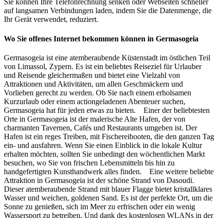
Sie können Ihre Telefonrechnung senken oder Webseiten schneller
auf langsamen Verbindungen laden, indem Sie die Datenmenge, die
Ihr Gerät verwendet, reduziert.
Wo Sie offenes Internet bekommen können in Germasogeia
Germasogeia ist eine atemberaubende Küstenstadt im östlichen Teil
von Limassol, Zypern. Es ist ein beliebtes Reiseziel für Urlauber
und Reisende gleichermaßen und bietet eine Vielzahl von
Attraktionen und Aktivitäten, um allen Geschmäckern und
Vorlieben gerecht zu werden. Ob Sie nach einem erholsamen
Kurzurlaub oder einem actiongeladenen Abenteuer suchen,
Germasogeia hat für jeden etwas zu bieten. Einer der beliebtesten
Orte in Germasogeia ist der malerische Alte Hafen, der von
charmanten Tavernen, Cafés und Restaurants umgeben ist. Der
Hafen ist ein reges Treiben, mit Fischereibooten, die den ganzen Tag
ein- und ausfahren. Wenn Sie einen Einblick in die lokale Kultur
erhalten möchten, sollten Sie unbedingt den wöchentlichen Markt
besuchen, wo Sie von frischen Lebensmitteln bis hin zu
handgefertigten Kunsthandwerk alles finden. Eine weitere beliebte
Attraktion in Germasogeia ist der schöne Strand von Dasoudi.
Dieser atemberaubende Strand mit blauer Flagge bietet kristallklares
Wasser und weichen, goldenen Sand. Es ist der perfekte Ort, um die
Sonne zu genießen, sich im Meer zu erfrischen oder ein wenig
Wassersport zu betreiben. Und dank des kostenlosen WLANs in der