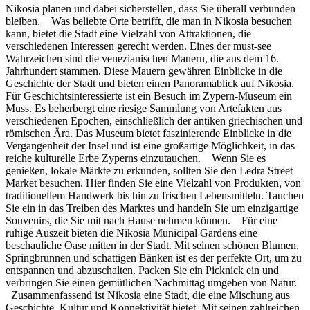
Nikosia planen und dabei sicherstellen, dass Sie überall verbunden
bleiben. Was beliebte Orte betrifft, die man in Nikosia besuchen
kann, bietet die Stadt eine Vielzahl von Attraktionen, die
verschiedenen Interessen gerecht werden. Eines der must-see
Wahrzeichen sind die venezianischen Mauern, die aus dem 16.
Jahrhundert stammen. Diese Mauern gewähren Einblicke in die
Geschichte der Stadt und bieten einen Panoramablick auf Nikosia.
Für Geschichtsinteressierte ist ein Besuch im Zypern-Museum ein
Muss. Es beherbergt eine riesige Sammlung von Artefakten aus
verschiedenen Epochen, einschließlich der antiken griechischen und
römischen Ära. Das Museum bietet faszinierende Einblicke in die
Vergangenheit der Insel und ist eine großartige Möglichkeit, in das
reiche kulturelle Erbe Zyperns einzutauchen. Wenn Sie es
genießen, lokale Märkte zu erkunden, sollten Sie den Ledra Street
Market besuchen. Hier finden Sie eine Vielzahl von Produkten, von
traditionellem Handwerk bis hin zu frischen Lebensmitteln. Tauchen
Sie ein in das Treiben des Marktes und handeln Sie um einzigartige
Souvenirs, die Sie mit nach Hause nehmen können. Für eine
ruhige Auszeit bieten die Nikosia Municipal Gardens eine
beschauliche Oase mitten in der Stadt. Mit seinen schönen Blumen,
Springbrunnen und schattigen Bänken ist es der perfekte Ort, um zu
entspannen und abzuschalten. Packen Sie ein Picknick ein und
verbringen Sie einen gemütlichen Nachmittag umgeben von Natur.
Zusammenfassend ist Nikosia eine Stadt, die eine Mischung aus
Geschichte, Kultur und Konnektivität bietet. Mit seinen zahlreichen