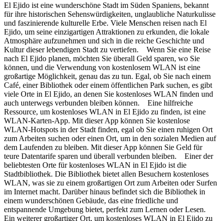
El Ejido ist eine wunderschöne Stadt im Süden Spaniens, bekannt
für ihre historischen Sehenswürdigkeiten, unglaubliche Naturkulisse
und faszinierende kulturelle Erbe. Viele Menschen reisen nach El
Ejido, um seine einzigartigen Attraktionen zu erkunden, die lokale
Atmosphäre aufzunehmen und sich in die reiche Geschichte und
Kultur dieser lebendigen Stadt zu vertiefen. Wenn Sie eine Reise
nach El Ejido planen, möchten Sie überall Geld sparen, wo Sie
können, und die Verwendung von kostenlosem WLAN ist eine
großartige Möglichkeit, genau das zu tun. Egal, ob Sie nach einem
Café, einer Bibliothek oder einem öffentlichen Park suchen, es gibt
viele Orte in El Ejido, an denen Sie kostenloses WLAN finden und
auch unterwegs verbunden bleiben können. Eine hilfreiche
Ressource, um kostenloses WLAN in El Ejido zu finden, ist eine
WLAN-Karten-App. Mit dieser App können Sie kostenlose
WLAN-Hotspots in der Stadt finden, egal ob Sie einen ruhigen Ort
zum Arbeiten suchen oder einen Ort, um in den sozialen Medien auf
dem Laufenden zu bleiben. Mit dieser App können Sie Geld für
teure Datentarife sparen und überall verbunden bleiben. Einer der
beliebtesten Orte für kostenloses WLAN in El Ejido ist die
Stadtbibliothek. Die Bibliothek bietet allen Besuchern kostenloses
WLAN, was sie zu einem großartigen Ort zum Arbeiten oder Surfen
im Internet macht. Darüber hinaus befindet sich die Bibliothek in
einem wunderschönen Gebäude, das eine friedliche und
entspannende Umgebung bietet, perfekt zum Lernen oder Lesen.
Ein weiterer großartiger Ort, um kostenloses WLAN in El Ejido zu