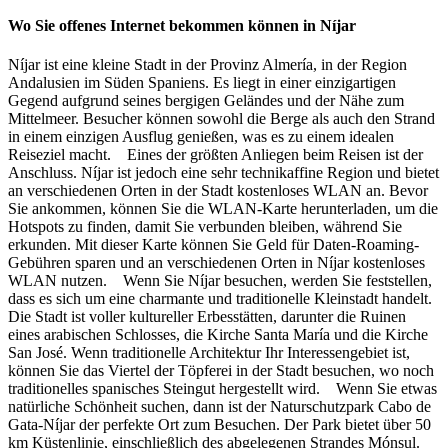
Wo Sie offenes Internet bekommen können in Níjar
Níjar ist eine kleine Stadt in der Provinz Almería, in der Region
Andalusien im Süden Spaniens. Es liegt in einer einzigartigen
Gegend aufgrund seines bergigen Geländes und der Nähe zum
Mittelmeer. Besucher können sowohl die Berge als auch den Strand
in einem einzigen Ausflug genießen, was es zu einem idealen
Reiseziel macht. Eines der größten Anliegen beim Reisen ist der
Anschluss. Níjar ist jedoch eine sehr technikaffine Region und bietet
an verschiedenen Orten in der Stadt kostenloses WLAN an. Bevor
Sie ankommen, können Sie die WLAN-Karte herunterladen, um die
Hotspots zu finden, damit Sie verbunden bleiben, während Sie
erkunden. Mit dieser Karte können Sie Geld für Daten-Roaming-
Gebühren sparen und an verschiedenen Orten in Níjar kostenloses
WLAN nutzen. Wenn Sie Níjar besuchen, werden Sie feststellen,
dass es sich um eine charmante und traditionelle Kleinstadt handelt.
Die Stadt ist voller kultureller Erbesstätten, darunter die Ruinen
eines arabischen Schlosses, die Kirche Santa María und die Kirche
San José. Wenn traditionelle Architektur Ihr Interessengebiet ist,
können Sie das Viertel der Töpferei in der Stadt besuchen, wo noch
traditionelles spanisches Steingut hergestellt wird. Wenn Sie etwas
natürliche Schönheit suchen, dann ist der Naturschutzpark Cabo de
Gata-Níjar der perfekte Ort zum Besuchen. Der Park bietet über 50
km Küstenlinie, einschließlich des abgelegenen Strandes Mónsul.