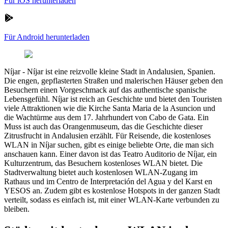
Für iOS herunterladen
Für Android herunterladen
Níjar
-
Níjar ist eine reizvolle kleine Stadt in Andalusien, Spanien.
Die engen, gepflasterten Straßen und malerischen Häuser geben den
Besuchern einen Vorgeschmack auf das authentische spanische
Lebensgefühl. Níjar ist reich an Geschichte und bietet den Touristen
viele Attraktionen wie die Kirche Santa Maria de la Asuncion und
die Wachtürme aus dem 17. Jahrhundert von Cabo de Gata. Ein
Muss ist auch das Orangenmuseum, das die Geschichte dieser
Zitrusfrucht in Andalusien erzählt. Für Reisende, die kostenloses
WLAN in Níjar suchen, gibt es einige beliebte Orte, die man sich
anschauen kann. Einer davon ist das Teatro Auditorio de Níjar, ein
Kulturzentrum, das Besuchern kostenloses WLAN bietet. Die
Stadtverwaltung bietet auch kostenlosen WLAN-Zugang im
Rathaus und im Centro de Interpretación del Agua y del Karst en
YESOS an. Zudem gibt es kostenlose Hotspots in der ganzen Stadt
verteilt, sodass es einfach ist, mit einer WLAN-Karte verbunden zu
bleiben.