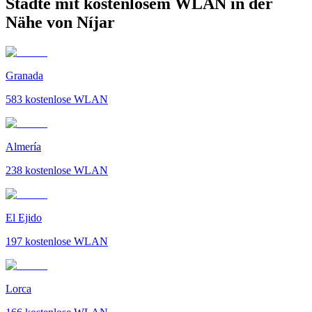
Städte mit kostenlosem WLAN in der
Nähe von Níjar
Granada
583
kostenlose WLAN
Almería
238
kostenlose WLAN
El Ejido
197
kostenlose WLAN
Lorca