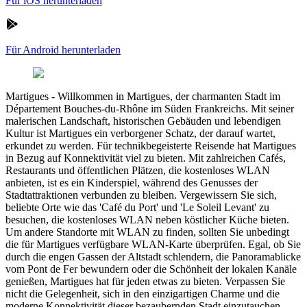
Für iOS herunterladen
Für Android herunterladen
Martigues
-
Willkommen in Martigues, der charmanten Stadt im
Département Bouches-du-Rhône im Süden Frankreichs. Mit seiner
malerischen Landschaft, historischen Gebäuden und lebendigen
Kultur ist Martigues ein verborgener Schatz, der darauf wartet,
erkundet zu werden. Für technikbegeisterte Reisende hat Martigues
in Bezug auf Konnektivität viel zu bieten. Mit zahlreichen Cafés,
Restaurants und öffentlichen Plätzen, die kostenloses WLAN
anbieten, ist es ein Kinderspiel, während des Genusses der
Stadtattraktionen verbunden zu bleiben. Vergewissern Sie sich,
beliebte Orte wie das 'Café du Port' und 'Le Soleil Levant' zu
besuchen, die kostenloses WLAN neben köstlicher Küche bieten.
Um andere Standorte mit WLAN zu finden, sollten Sie unbedingt
die für Martigues verfügbare WLAN-Karte überprüfen. Egal, ob Sie
durch die engen Gassen der Altstadt schlendern, die Panoramablicke
vom Pont de Fer bewundern oder die Schönheit der lokalen Kanäle
genießen, Martigues hat für jeden etwas zu bieten. Verpassen Sie
nicht die Gelegenheit, sich in den einzigartigen Charme und die
moderne Konnektivität dieser bezaubernden Stadt einzutauchen.