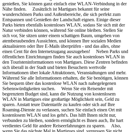
genießen, Sie können ganz einfach eine WLAN-Verbindung in der
Nähe finden. Zusätzlich ist Martigues bekannt für seine
wunderschönen Parks und Außenbereiche, die sich perfekt zum
Entspannen und Genießen der Landschaft eignen. Einige dieser
Parks bieten ebenfalls kostenloses WLAN, sodass Sie sich mit der
Natur verbinden können, während Sie online bleiben. Stellen Sie
sich vor, Sie sitzen unter einem schattigen Baum, umgeben von
atemberaubenden Aussichten, und können Ihre sozialen Medien
aktualisieren oder Ihre E-Mails überprüfen - und das alles, ohne
einen Cent für den Internetzugang auszugeben! Neben Parks und
öffentlichen Einrichtungen finden Sie auch kostenloses WLAN in
den Touristeninformationen von Martigues. Diese Zentren befinden
sich überall in der Stadt und bieten Besuchern wertvolle
Informationen über lokale Attraktionen, Veranstaltungen und mehr.
Während Sie alle Informationen erhalten, die Sie benötigen, können
Sie bequem über das kostenlose WLAN nach nahegelegenen
Sehenswürdigkeiten suchen. Wenn Sie ein Reisender mit
begrenztem Budget sind, kann die Nutzung von kostenlosem
WLAN in Martigues eine großartige Möglichkeit sein, Geld zu
sparen. Anstatt teure Datentarife zu kaufen oder sich auf Ihre
Roaming-Dienste zu verlassen, suchen Sie einfach einen Ort mit
kostenlosem WLAN und los geht's. Das hilft Ihnen nicht nur,
verbunden zu bleiben, sondern ermöglicht es Ihnen auch, Ihr hart
verdientes Geld für andere Reiseerfahrungen zu sparen. Also,
wenn Sie das nächste Mal in Martigues sind, vergessen Sie nicht,