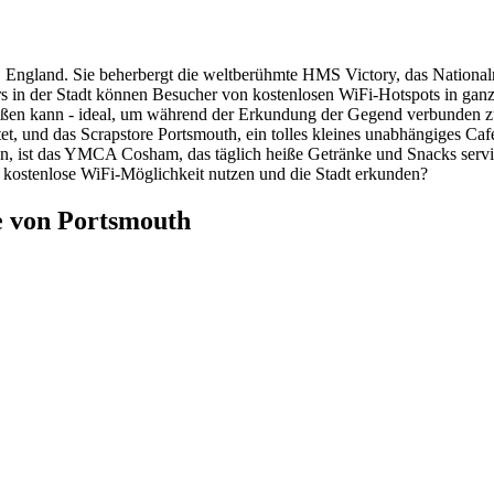
e, England. Sie beherbergt die weltberühmte HMS Victory, das Nation
rs in der Stadt können Besucher von kostenlosen WiFi-Hotspots in gan
ießen kann - ideal, um während der Erkundung der Gegend verbunden zu
t, und das Scrapstore Portsmouth, ein tolles kleines unabhängiges C
ßen, ist das YMCA Cosham, das täglich heiße Getränke und Snacks serv
 kostenlose WiFi-Möglichkeit nutzen und die Stadt erkunden?
e von Portsmouth