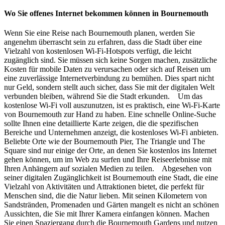
Wo Sie offenes Internet bekommen können in Bournemouth
Wenn Sie eine Reise nach Bournemouth planen, werden Sie
angenehm überrascht sein zu erfahren, dass die Stadt über eine
Vielzahl von kostenlosen Wi-Fi-Hotspots verfügt, die leicht
zugänglich sind. Sie müssen sich keine Sorgen machen, zusätzliche
Kosten für mobile Daten zu verursachen oder sich auf Reisen um
eine zuverlässige Internetverbindung zu bemühen. Dies spart nicht
nur Geld, sondern stellt auch sicher, dass Sie mit der digitalen Welt
verbunden bleiben, während Sie die Stadt erkunden. Um das
kostenlose Wi-Fi voll auszunutzen, ist es praktisch, eine Wi-Fi-Karte
von Bournemouth zur Hand zu haben. Eine schnelle Online-Suche
sollte Ihnen eine detaillierte Karte zeigen, die die spezifischen
Bereiche und Unternehmen anzeigt, die kostenloses Wi-Fi anbieten.
Beliebte Orte wie der Bournemouth Pier, The Triangle und The
Square sind nur einige der Orte, an denen Sie kostenlos ins Internet
gehen können, um im Web zu surfen und Ihre Reiseerlebnisse mit
Ihren Anhängern auf sozialen Medien zu teilen. Abgesehen von
seiner digitalen Zugänglichkeit ist Bournemouth eine Stadt, die eine
Vielzahl von Aktivitäten und Attraktionen bietet, die perfekt für
Menschen sind, die die Natur lieben. Mit seinen Kilometern von
Sandstränden, Promenaden und Gärten mangelt es nicht an schönen
Aussichten, die Sie mit Ihrer Kamera einfangen können. Machen
Sie einen Spaziergang durch die Bournemouth Gardens und nutzen