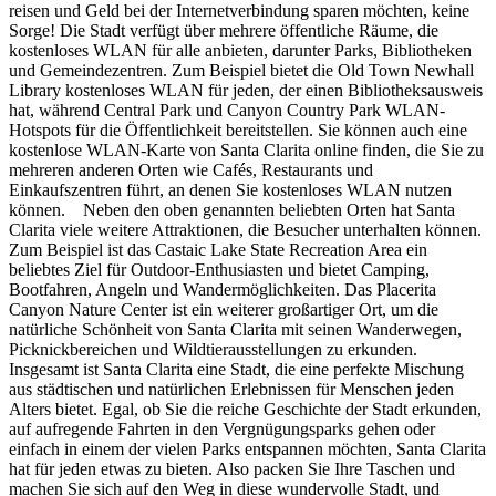
reisen und Geld bei der Internetverbindung sparen möchten, keine
Sorge! Die Stadt verfügt über mehrere öffentliche Räume, die
kostenloses WLAN für alle anbieten, darunter Parks, Bibliotheken
und Gemeindezentren. Zum Beispiel bietet die Old Town Newhall
Library kostenloses WLAN für jeden, der einen Bibliotheksausweis
hat, während Central Park und Canyon Country Park WLAN-
Hotspots für die Öffentlichkeit bereitstellen. Sie können auch eine
kostenlose WLAN-Karte von Santa Clarita online finden, die Sie zu
mehreren anderen Orten wie Cafés, Restaurants und
Einkaufszentren führt, an denen Sie kostenloses WLAN nutzen
können. Neben den oben genannten beliebten Orten hat Santa
Clarita viele weitere Attraktionen, die Besucher unterhalten können.
Zum Beispiel ist das Castaic Lake State Recreation Area ein
beliebtes Ziel für Outdoor-Enthusiasten und bietet Camping,
Bootfahren, Angeln und Wandermöglichkeiten. Das Placerita
Canyon Nature Center ist ein weiterer großartiger Ort, um die
natürliche Schönheit von Santa Clarita mit seinen Wanderwegen,
Picknickbereichen und Wildtierausstellungen zu erkunden.
Insgesamt ist Santa Clarita eine Stadt, die eine perfekte Mischung
aus städtischen und natürlichen Erlebnissen für Menschen jeden
Alters bietet. Egal, ob Sie die reiche Geschichte der Stadt erkunden,
auf aufregende Fahrten in den Vergnügungsparks gehen oder
einfach in einem der vielen Parks entspannen möchten, Santa Clarita
hat für jeden etwas zu bieten. Also packen Sie Ihre Taschen und
machen Sie sich auf den Weg in diese wundervolle Stadt, und