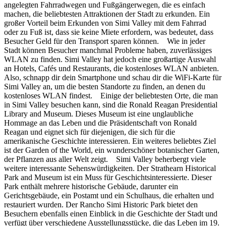
angelegten Fahrradwegen und Fußgängerwegen, die es einfach
machen, die beliebtesten Attraktionen der Stadt zu erkunden. Ein
großer Vorteil beim Erkunden von Simi Valley mit dem Fahrrad
oder zu Fuß ist, dass sie keine Miete erfordern, was bedeutet, dass
Besucher Geld für den Transport sparen können. Wie in jeder
Stadt können Besucher manchmal Probleme haben, zuverlässiges
WLAN zu finden. Simi Valley hat jedoch eine großartige Auswahl
an Hotels, Cafés und Restaurants, die kostenloses WLAN anbieten.
Also, schnapp dir dein Smartphone und schau dir die WiFi-Karte für
Simi Valley an, um die besten Standorte zu finden, an denen du
kostenloses WLAN findest. Einige der beliebtesten Orte, die man
in Simi Valley besuchen kann, sind die Ronald Reagan Presidential
Library and Museum. Dieses Museum ist eine unglaubliche
Hommage an das Leben und die Präsidentschaft von Ronald
Reagan und eignet sich für diejenigen, die sich für die
amerikanische Geschichte interessieren. Ein weiteres beliebtes Ziel
ist der Garden of the World, ein wunderschöner botanischer Garten,
der Pflanzen aus aller Welt zeigt. Simi Valley beherbergt viele
weitere interessante Sehenswürdigkeiten. Der Strathearn Historical
Park and Museum ist ein Muss für Geschichtsinteressierte. Dieser
Park enthält mehrere historische Gebäude, darunter ein
Gerichtsgebäude, ein Postamt und ein Schulhaus, die erhalten und
restauriert wurden. Der Rancho Simi Historic Park bietet den
Besuchern ebenfalls einen Einblick in die Geschichte der Stadt und
verfügt über verschiedene Ausstellungsstücke, die das Leben im 19.