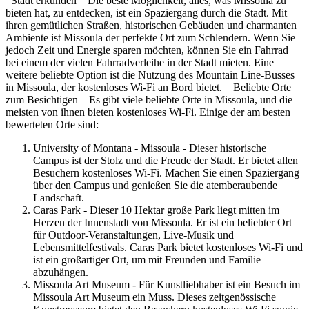
Stadt erkunden Die beste Möglichkeit, alles, was Missoula zu
bieten hat, zu entdecken, ist ein Spaziergang durch die Stadt. Mit
ihren gemütlichen Straßen, historischen Gebäuden und charmanten
Ambiente ist Missoula der perfekte Ort zum Schlendern. Wenn Sie
jedoch Zeit und Energie sparen möchten, können Sie ein Fahrrad
bei einem der vielen Fahrradverleihe in der Stadt mieten. Eine
weitere beliebte Option ist die Nutzung des Mountain Line-Busses
in Missoula, der kostenloses Wi-Fi an Bord bietet. Beliebte Orte
zum Besichtigen Es gibt viele beliebte Orte in Missoula, und die
meisten von ihnen bieten kostenloses Wi-Fi. Einige der am besten
bewerteten Orte sind:
University of Montana - Missoula - Dieser historische
Campus ist der Stolz und die Freude der Stadt. Er bietet allen
Besuchern kostenloses Wi-Fi. Machen Sie einen Spaziergang
über den Campus und genießen Sie die atemberaubende
Landschaft.
Caras Park - Dieser 10 Hektar große Park liegt mitten im
Herzen der Innenstadt von Missoula. Er ist ein beliebter Ort
für Outdoor-Veranstaltungen, Live-Musik und
Lebensmittelfestivals. Caras Park bietet kostenloses Wi-Fi und
ist ein großartiger Ort, um mit Freunden und Familie
abzuhängen.
Missoula Art Museum - Für Kunstliebhaber ist ein Besuch im
Missoula Art Museum ein Muss. Dieses zeitgenössische