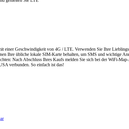
 und genießen Sie LTE
 mit einer Geschwindigkeit von 4G / LTE. Verwenden Sie Ihre Liebling
en Ihre übliche lokale SIM-Karte behalten, um SMS und wichtige An
ichten: Nach Abschluss Ihres Kaufs melden Sie sich bei der WiFi-Map-
USA verbunden. So einfach ist das!
ar