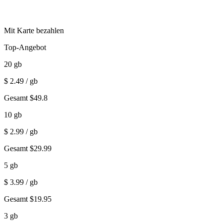
Mit Karte bezahlen
Top-Angebot
20
gb
$
2.49
/ gb
Gesamt
$
49.8
10
gb
$
2.99
/ gb
Gesamt
$
29.99
5
gb
$
3.99
/ gb
Gesamt
$
19.95
3
gb