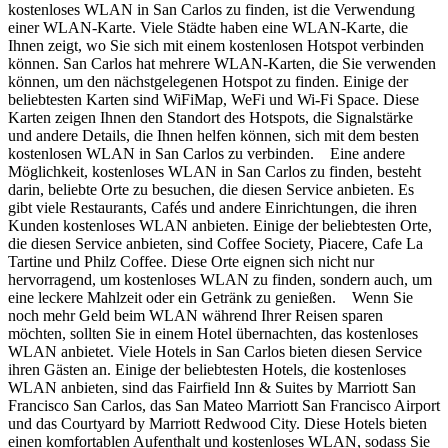
kostenloses WLAN in San Carlos zu finden, ist die Verwendung
einer WLAN-Karte. Viele Städte haben eine WLAN-Karte, die
Ihnen zeigt, wo Sie sich mit einem kostenlosen Hotspot verbinden
können. San Carlos hat mehrere WLAN-Karten, die Sie verwenden
können, um den nächstgelegenen Hotspot zu finden. Einige der
beliebtesten Karten sind WiFiMap, WeFi und Wi-Fi Space. Diese
Karten zeigen Ihnen den Standort des Hotspots, die Signalstärke
und andere Details, die Ihnen helfen können, sich mit dem besten
kostenlosen WLAN in San Carlos zu verbinden. Eine andere
Möglichkeit, kostenloses WLAN in San Carlos zu finden, besteht
darin, beliebte Orte zu besuchen, die diesen Service anbieten. Es
gibt viele Restaurants, Cafés und andere Einrichtungen, die ihren
Kunden kostenloses WLAN anbieten. Einige der beliebtesten Orte,
die diesen Service anbieten, sind Coffee Society, Piacere, Cafe La
Tartine und Philz Coffee. Diese Orte eignen sich nicht nur
hervorragend, um kostenloses WLAN zu finden, sondern auch, um
eine leckere Mahlzeit oder ein Getränk zu genießen. Wenn Sie
noch mehr Geld beim WLAN während Ihrer Reisen sparen
möchten, sollten Sie in einem Hotel übernachten, das kostenloses
WLAN anbietet. Viele Hotels in San Carlos bieten diesen Service
ihren Gästen an. Einige der beliebtesten Hotels, die kostenloses
WLAN anbieten, sind das Fairfield Inn & Suites by Marriott San
Francisco San Carlos, das San Mateo Marriott San Francisco Airport
und das Courtyard by Marriott Redwood City. Diese Hotels bieten
einen komfortablen Aufenthalt und kostenloses WLAN, sodass Sie