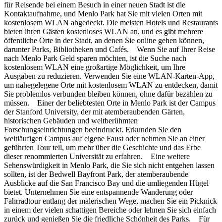
für Reisende bei einem Besuch in einer neuen Stadt ist die
Kontaktaufnahme, und Menlo Park hat Sie mit vielen Orten mit
kostenlosem WLAN abgedeckt. Die meisten Hotels und Restaurants
bieten ihren Gästen kostenloses WLAN an, und es gibt mehrere
öffentliche Orte in der Stadt, an denen Sie online gehen können,
darunter Parks, Bibliotheken und Cafés. Wenn Sie auf Ihrer Reise
nach Menlo Park Geld sparen möchten, ist die Suche nach
kostenlosem WLAN eine großartige Möglichkeit, um Ihre
Ausgaben zu reduzieren. Verwenden Sie eine WLAN-Karten-App,
um nahegelegene Orte mit kostenlosem WLAN zu entdecken, damit
Sie problemlos verbunden bleiben können, ohne dafür bezahlen zu
müssen. Einer der beliebtesten Orte in Menlo Park ist der Campus
der Stanford University, der mit atemberaubenden Gärten,
historischen Gebäuden und weltberühmten
Forschungseinrichtungen beeindruckt. Erkunden Sie den
weitläufigen Campus auf eigene Faust oder nehmen Sie an einer
geführten Tour teil, um mehr über die Geschichte und das Erbe
dieser renommierten Universität zu erfahren. Eine weitere
Sehenswürdigkeit in Menlo Park, die Sie sich nicht entgehen lassen
sollten, ist der Bedwell Bayfront Park, der atemberaubende
Ausblicke auf die San Francisco Bay und die umliegenden Hügel
bietet. Unternehmen Sie eine entspannende Wanderung oder
Fahrradtour entlang der malerischen Wege, machen Sie ein Picknick
in einem der vielen schattigen Bereiche oder lehnen Sie sich einfach
zurück und genießen Sie die friedliche Schönheit des Parks. Für