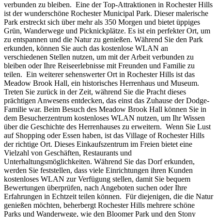
verbunden zu bleiben. Eine der Top-Attraktionen in Rochester Hills
ist der wunderschöne Rochester Municipal Park. Dieser malerische
Park erstreckt sich über mehr als 350 Morgen und bietet üppiges
Grün, Wanderwege und Picknickplätze. Es ist ein perfekter Ort, um
zu entspannen und die Natur zu genießen. Während Sie den Park
erkunden, können Sie auch das kostenlose WLAN an
verschiedenen Stellen nutzen, um mit der Arbeit verbunden zu
bleiben oder Ihre Reiseerlebnisse mit Freunden und Familie zu
teilen. Ein weiterer sehenswerter Ort in Rochester Hills ist das
Meadow Brook Hall, ein historisches Herrenhaus und Museum.
Treten Sie zurück in der Zeit, während Sie die Pracht dieses
prächtigen Anwesens entdecken, das einst das Zuhause der Dodge-
Familie war. Beim Besuch des Meadow Brook Hall können Sie in
dem Besucherzentrum kostenloses WLAN nutzen, um Ihr Wissen
über die Geschichte des Herrenhauses zu erweitern. Wenn Sie Lust
auf Shopping oder Essen haben, ist das Village of Rochester Hills
der richtige Ort. Dieses Einkaufszentrum im Freien bietet eine
Vielzahl von Geschäften, Restaurants und
Unterhaltungsmöglichkeiten. Während Sie das Dorf erkunden,
werden Sie feststellen, dass viele Einrichtungen ihren Kunden
kostenloses WLAN zur Verfügung stellen, damit Sie bequem
Bewertungen überprüfen, nach Angeboten suchen oder Ihre
Erfahrungen in Echtzeit teilen können. Für diejenigen, die die Natur
genießen möchten, beherbergt Rochester Hills mehrere schöne
Parks und Wanderwege, wie den Bloomer Park und den Stony