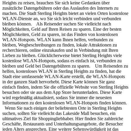
Heights zu reisen, brauchen Sie sich keine Gedanken über
zusätzliche Datengebühren oder das Auslaufen des Internets zu
machen. Die Stadt Sterling Heights bietet an vielen Orten kostenlose
WLAN-Dienste an, wo Sie sich leicht verbinden und verbunden
bleiben können. Als Reisender suchen Sie vielleicht nach
Möglichkeiten, Geld auf Ihren Reisen zu sparen. Eine der besten
Möglichkeiten, Geld zu sparen, ist das Finden von kostenlosen
WLAN-Hotspots. WLAN kann Ihnen helfen, verbunden zu
bleiben, Wegbeschreibungen zu finden, lokale Attraktionen zu
recherchieren, online einzukaufen und in Verbindung mit Ihren
Lieben zu bleiben. Glücklicherweise bietet Sterling Heights viele
kostenlose WLAN-Hotspots, sodass es einfach ist, verbunden zu
bleiben und Geld bei Datengebühren zu sparen. Um Reisenden zu
helfen, kostenloses WLAN in Sterling Heights zu finden, hat die
Stadt eine umfassende WLAN-Karte erstellt, die WLAN-Hotspots
in der ganzen Stadt hervorhebt. Diese Karte können Sie ganz
einfach finden, indem Sie die offizielle Website von Sterling Heights
besuchen oder sie aus dem App Store herunterladen. Diese Karte
wird regelmäßig aktualisiert, sodass Sie immer die neuesten
Informationen zu den kostenlosen WLAN-Hotspots finden können.
Wenn Sie nach einigen der beliebtesten Orte in Sterling Heights
suchen, sollten Sie vielleicht das Lakeside Mall besuchen, ein
ultimatives Ziel für Shoppingliebhaber. Hier finden Sie zahlreiche
Geschäfte, Restaurants und Unterhaltungsangebote, die Besucher
jeden Alters ansprechen. Eine weitere Sehenswürdigkeit ist das