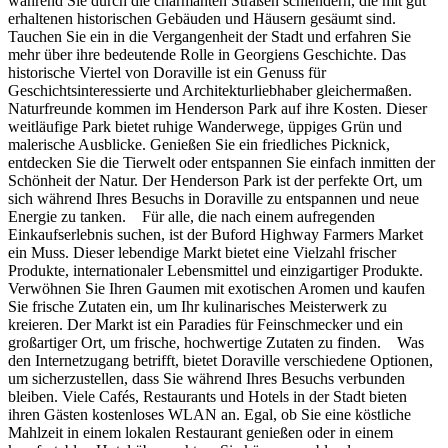
während Sie durch die charmanten Straßen schlendern, die mit gut
erhaltenen historischen Gebäuden und Häusern gesäumt sind.
Tauchen Sie ein in die Vergangenheit der Stadt und erfahren Sie
mehr über ihre bedeutende Rolle in Georgiens Geschichte. Das
historische Viertel von Doraville ist ein Genuss für
Geschichtsinteressierte und Architekturliebhaber gleichermaßen.
Naturfreunde kommen im Henderson Park auf ihre Kosten. Dieser
weitläufige Park bietet ruhige Wanderwege, üppiges Grün und
malerische Ausblicke. Genießen Sie ein friedliches Picknick,
entdecken Sie die Tierwelt oder entspannen Sie einfach inmitten der
Schönheit der Natur. Der Henderson Park ist der perfekte Ort, um
sich während Ihres Besuchs in Doraville zu entspannen und neue
Energie zu tanken. Für alle, die nach einem aufregenden
Einkaufserlebnis suchen, ist der Buford Highway Farmers Market
ein Muss. Dieser lebendige Markt bietet eine Vielzahl frischer
Produkte, internationaler Lebensmittel und einzigartiger Produkte.
Verwöhnen Sie Ihren Gaumen mit exotischen Aromen und kaufen
Sie frische Zutaten ein, um Ihr kulinarisches Meisterwerk zu
kreieren. Der Markt ist ein Paradies für Feinschmecker und ein
großartiger Ort, um frische, hochwertige Zutaten zu finden. Was
den Internetzugang betrifft, bietet Doraville verschiedene Optionen,
um sicherzustellen, dass Sie während Ihres Besuchs verbunden
bleiben. Viele Cafés, Restaurants und Hotels in der Stadt bieten
ihren Gästen kostenloses WLAN an. Egal, ob Sie eine köstliche
Mahlzeit in einem lokalen Restaurant genießen oder in einem