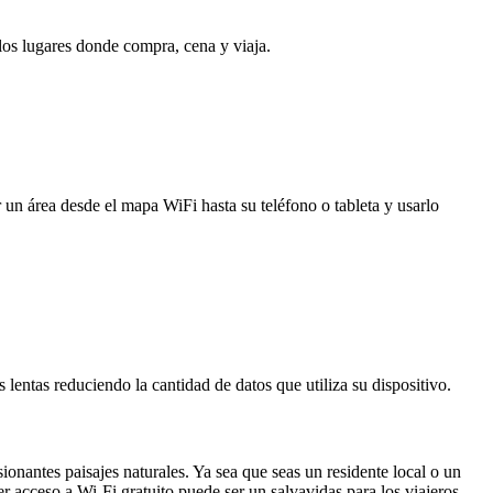
 los lugares donde compra, cena y viaja.
 un área desde el mapa WiFi hasta su teléfono o tableta y usarlo
entas reduciendo la cantidad de datos que utiliza su dispositivo.
ionantes paisajes naturales. Ya sea que seas un residente local o un
r acceso a Wi-Fi gratuito puede ser un salvavidas para los viajeros