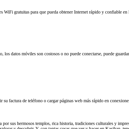
es WiFi gratuitas para que pueda obtener Internet rápido y confiable en
to, los datos móviles son costosos o no puede conectarse, puede guardar
 su factura de teléfono o cargar páginas web más rápido en conexiones l
or sus hermosos templos, rica historia, tradiciones culturales y impres
lorar y descubrir. Y, con tantas cosas que ver y hacer en Kasihan, tene