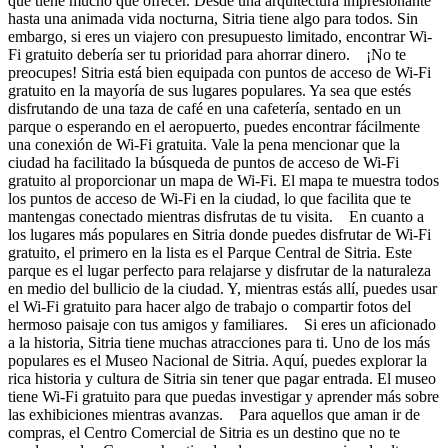
que tiene mucho que ofrecer. Desde una arquitectura impresionante
hasta una animada vida nocturna, Sitria tiene algo para todos. Sin
embargo, si eres un viajero con presupuesto limitado, encontrar Wi-
Fi gratuito debería ser tu prioridad para ahorrar dinero. ¡No te
preocupes! Sitria está bien equipada con puntos de acceso de Wi-Fi
gratuito en la mayoría de sus lugares populares. Ya sea que estés
disfrutando de una taza de café en una cafetería, sentado en un
parque o esperando en el aeropuerto, puedes encontrar fácilmente
una conexión de Wi-Fi gratuita. Vale la pena mencionar que la
ciudad ha facilitado la búsqueda de puntos de acceso de Wi-Fi
gratuito al proporcionar un mapa de Wi-Fi. El mapa te muestra todos
los puntos de acceso de Wi-Fi en la ciudad, lo que facilita que te
mantengas conectado mientras disfrutas de tu visita. En cuanto a
los lugares más populares en Sitria donde puedes disfrutar de Wi-Fi
gratuito, el primero en la lista es el Parque Central de Sitria. Este
parque es el lugar perfecto para relajarse y disfrutar de la naturaleza
en medio del bullicio de la ciudad. Y, mientras estás allí, puedes usar
el Wi-Fi gratuito para hacer algo de trabajo o compartir fotos del
hermoso paisaje con tus amigos y familiares. Si eres un aficionado
a la historia, Sitria tiene muchas atracciones para ti. Uno de los más
populares es el Museo Nacional de Sitria. Aquí, puedes explorar la
rica historia y cultura de Sitria sin tener que pagar entrada. El museo
tiene Wi-Fi gratuito para que puedas investigar y aprender más sobre
las exhibiciones mientras avanzas. Para aquellos que aman ir de
compras, el Centro Comercial de Sitria es un destino que no te