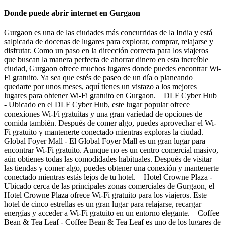
Donde puede abrir internet en Gurgaon
Gurgaon es una de las ciudades más concurridas de la India y está
salpicada de docenas de lugares para explorar, comprar, relajarse y
disfrutar. Como un paso en la dirección correcta para los viajeros
que buscan la manera perfecta de ahorrar dinero en esta increíble
ciudad, Gurgaon ofrece muchos lugares donde puedes encontrar Wi-
Fi gratuito. Ya sea que estés de paseo de un día o planeando
quedarte por unos meses, aquí tienes un vistazo a los mejores
lugares para obtener Wi-Fi gratuito en Gurgaon. DLF Cyber Hub
- Ubicado en el DLF Cyber Hub, este lugar popular ofrece
conexiones Wi-Fi gratuitas y una gran variedad de opciones de
comida también. Después de comer algo, puedes aprovechar el Wi-
Fi gratuito y mantenerte conectado mientras exploras la ciudad.
Global Foyer Mall - El Global Foyer Mall es un gran lugar para
encontrar Wi-Fi gratuito. Aunque no es un centro comercial masivo,
aún obtienes todas las comodidades habituales. Después de visitar
las tiendas y comer algo, puedes obtener una conexión y mantenerte
conectado mientras estás lejos de tu hotel. Hotel Crowne Plaza -
Ubicado cerca de las principales zonas comerciales de Gurgaon, el
Hotel Crowne Plaza ofrece Wi-Fi gratuito para los viajeros. Este
hotel de cinco estrellas es un gran lugar para relajarse, recargar
energías y acceder a Wi-Fi gratuito en un entorno elegante. Coffee
Bean & Tea Leaf - Coffee Bean & Tea Leaf es uno de los lugares de