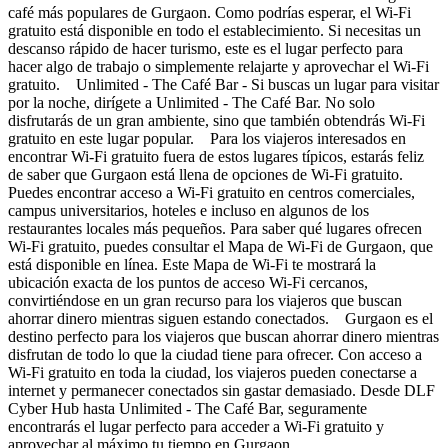
café más populares de Gurgaon. Como podrías esperar, el Wi-Fi
gratuito está disponible en todo el establecimiento. Si necesitas un
descanso rápido de hacer turismo, este es el lugar perfecto para
hacer algo de trabajo o simplemente relajarte y aprovechar el Wi-Fi
gratuito. Unlimited - The Café Bar - Si buscas un lugar para visitar
por la noche, dirígete a Unlimited - The Café Bar. No solo
disfrutarás de un gran ambiente, sino que también obtendrás Wi-Fi
gratuito en este lugar popular. Para los viajeros interesados en
encontrar Wi-Fi gratuito fuera de estos lugares típicos, estarás feliz
de saber que Gurgaon está llena de opciones de Wi-Fi gratuito.
Puedes encontrar acceso a Wi-Fi gratuito en centros comerciales,
campus universitarios, hoteles e incluso en algunos de los
restaurantes locales más pequeños. Para saber qué lugares ofrecen
Wi-Fi gratuito, puedes consultar el Mapa de Wi-Fi de Gurgaon, que
está disponible en línea. Este Mapa de Wi-Fi te mostrará la
ubicación exacta de los puntos de acceso Wi-Fi cercanos,
convirtiéndose en un gran recurso para los viajeros que buscan
ahorrar dinero mientras siguen estando conectados. Gurgaon es el
destino perfecto para los viajeros que buscan ahorrar dinero mientras
disfrutan de todo lo que la ciudad tiene para ofrecer. Con acceso a
Wi-Fi gratuito en toda la ciudad, los viajeros pueden conectarse a
internet y permanecer conectados sin gastar demasiado. Desde DLF
Cyber Hub hasta Unlimited - The Café Bar, seguramente
encontrarás el lugar perfecto para acceder a Wi-Fi gratuito y
aprovechar al máximo tu tiempo en Gurgaon.