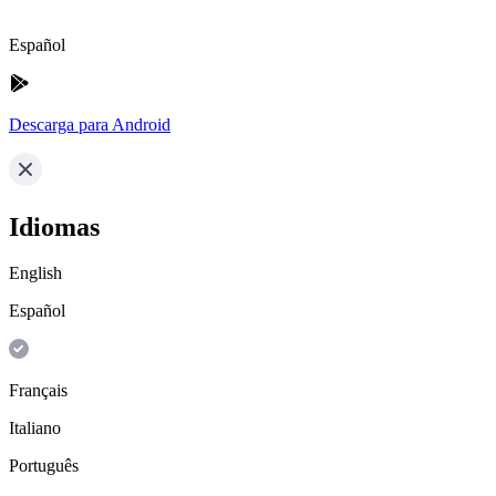
Español
Descarga para Android
Idiomas
English
Español
Français
Italiano
Português