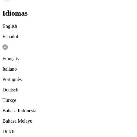
Idiomas
English
Español
Français
Italiano
Português
Deutsch
Türkçe
Bahasa Indonesia
Bahasa Melayu
Dutch