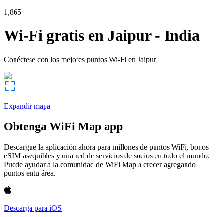
1,865
Wi-Fi gratis en
Jaipur
-
India
Conéctese con los mejores puntos Wi-Fi en
Jaipur
Expandir mapa
Obtenga WiFi Map app
Descargue la aplicación ahora para millones de puntos WiFi, bonos
eSIM asequibles y una red de servicios de socios en todo el mundo.
Puede ayudar a la comunidad de WiFi Map a crecer agregando
puntos entu área.
Descarga para iOS