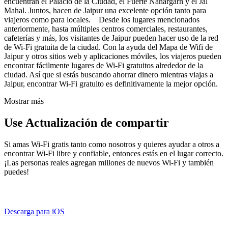
encuentran el Palacio de la Ciudad, el Fuerte Nahargarh y el Jal
Mahal. Juntos, hacen de Jaipur una excelente opción tanto para
viajeros como para locales. Desde los lugares mencionados
anteriormente, hasta múltiples centros comerciales, restaurantes,
cafeterías y más, los visitantes de Jaipur pueden hacer uso de la red
de Wi-Fi gratuita de la ciudad. Con la ayuda del Mapa de Wifi de
Jaipur y otros sitios web y aplicaciones móviles, los viajeros pueden
encontrar fácilmente lugares de Wi-Fi gratuitos alrededor de la
ciudad. Así que si estás buscando ahorrar dinero mientras viajas a
Jaipur, encontrar Wi-Fi gratuito es definitivamente la mejor opción.
Mostrar más
Use Actualización de compartir
Si amas Wi-Fi gratis tanto como nosotros y quieres ayudar a otros a
encontrar Wi-Fi libre y confiable, entonces estás en el lugar correcto.
¡Las personas reales agregan millones de nuevos Wi-Fi y también
puedes!
Descarga para iOS