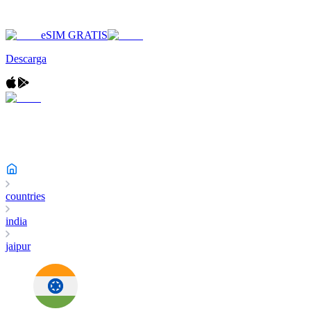
eSIM GRATIS
Descarga
countries
india
jaipur