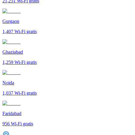
21,251
Wi-Fi gratis
Gurgaon
1,407
Wi-Fi gratis
Ghaziabad
1,259
Wi-Fi gratis
Noida
1,037
Wi-Fi gratis
Faridabad
956
Wi-Fi gratis