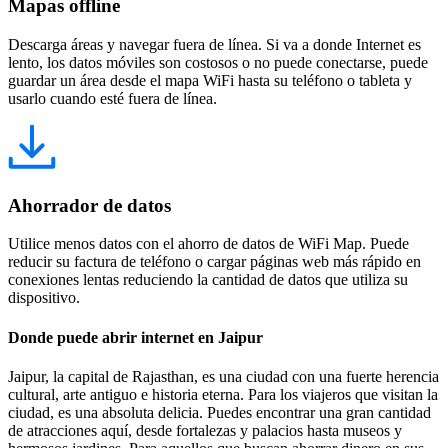
Mapas offline
Descarga áreas y navegar fuera de línea. Si va a donde Internet es
lento, los datos móviles son costosos o no puede conectarse, puede
guardar un área desde el mapa WiFi hasta su teléfono o tableta y
usarlo cuando esté fuera de línea.
Ahorrador de datos
Utilice menos datos con el ahorro de datos de WiFi Map. Puede
reducir su factura de teléfono o cargar páginas web más rápido en
conexiones lentas reduciendo la cantidad de datos que utiliza su
dispositivo.
Donde puede abrir internet en Jaipur
Jaipur, la capital de Rajasthan, es una ciudad con una fuerte herencia
cultural, arte antiguo e historia eterna. Para los viajeros que visitan la
ciudad, es una absoluta delicia. Puedes encontrar una gran cantidad
de atracciones aquí, desde fortalezas y palacios hasta museos y