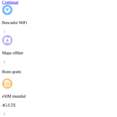
Continuar
Buscador WiFi
Mapa offline
Bono gratis
eSIM mundial
4G/LTE