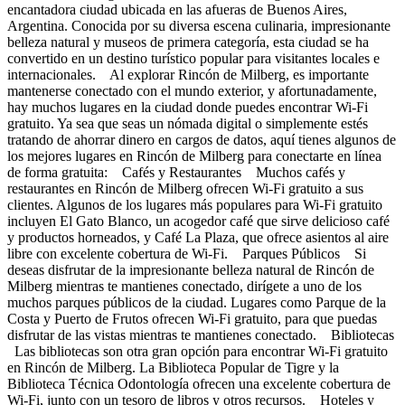
encantadora ciudad ubicada en las afueras de Buenos Aires,
Argentina. Conocida por su diversa escena culinaria, impresionante
belleza natural y museos de primera categoría, esta ciudad se ha
convertido en un destino turístico popular para visitantes locales e
internacionales. Al explorar Rincón de Milberg, es importante
mantenerse conectado con el mundo exterior, y afortunadamente,
hay muchos lugares en la ciudad donde puedes encontrar Wi-Fi
gratuito. Ya sea que seas un nómada digital o simplemente estés
tratando de ahorrar dinero en cargos de datos, aquí tienes algunos de
los mejores lugares en Rincón de Milberg para conectarte en línea
de forma gratuita: Cafés y Restaurantes Muchos cafés y
restaurantes en Rincón de Milberg ofrecen Wi-Fi gratuito a sus
clientes. Algunos de los lugares más populares para Wi-Fi gratuito
incluyen El Gato Blanco, un acogedor café que sirve delicioso café
y productos horneados, y Café La Plaza, que ofrece asientos al aire
libre con excelente cobertura de Wi-Fi. Parques Públicos Si
deseas disfrutar de la impresionante belleza natural de Rincón de
Milberg mientras te mantienes conectado, dirígete a uno de los
muchos parques públicos de la ciudad. Lugares como Parque de la
Costa y Puerto de Frutos ofrecen Wi-Fi gratuito, para que puedas
disfrutar de las vistas mientras te mantienes conectado. Bibliotecas
Las bibliotecas son otra gran opción para encontrar Wi-Fi gratuito
en Rincón de Milberg. La Biblioteca Popular de Tigre y la
Biblioteca Técnica Odontología ofrecen una excelente cobertura de
Wi-Fi, junto con un tesoro de libros y otros recursos. Hoteles y