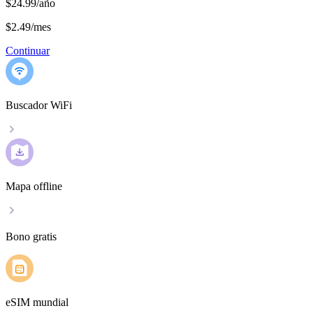
$24.99/año
$2.49
/
mes
Continuar
Buscador WiFi
Mapa offline
Bono gratis
eSIM mundial