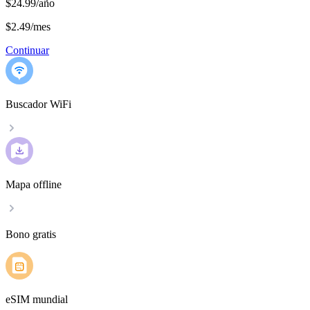
$24.99/año
$2.49
/
mes
Continuar
Buscador WiFi
Mapa offline
Bono gratis
eSIM mundial