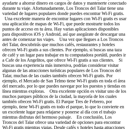
ayudarte a ahorrar dinero en cargos de datos y mantenerte conectado
durante tu viaje. Afortunadamente, Los Troncos del Talar tiene una
variedad de lugares populares donde puedes encontrar Wi-Fi gratis.
Una excelente manera de encontrar lugares con Wi-Fi gratis es usar
una aplicación de mapas de Wi-Fi, que puede mostrarte todos los
puntos de acceso en tu área. Hay varias aplicaciones disponibles
para dispositivos iOS y Android, así que asegúrate de descargar una
antes de comenzar tus viajes. Una vez que llegues a Los Troncos
del Talar, descubrirás que muchos cafés, restaurantes y hoteles
ofrecen Wi-Fi gratis a sus clientes. Por ejemplo, si buscas una taza
de café y un lugar para trabajar en tu computadora portátil, puedes ir
a Cafe de los Angelitos, que ofrece Wi-Fi gratis a sus clientes. Si
buscas una experiencia más inmersiva, podrías considerar visitar
algunas de las atracciones turísticas populares de Los Troncos del
Talar, muchas de las cuales también ofrecen Wi-Fi gratis. Por
ejemplo, el Mercado de San Telmo tiene Wi-Fi gratis en toda el área
del mercado, por lo que puedes navegar por los puestos y tiendas en
línea mientras exploras. Otra excelente opción es visitar uno de los
muchos parques públicos de la ciudad, la mayoría de los cuales
también ofrecen Wi-Fi gratis. El Parque Tres de Febrero, por
ejemplo, tiene Wi-Fi gratis en todo el parque, lo que lo convierte en
un excelente lugar para relajarse y ponerse al día con el trabajo
mientras disfrutas del hermoso paisaje. En conclusión, Los
Troncos del Talar ofrece una variedad de opciones para encontrar
Wi-Fi gratis mientras viajas. Desde cafés y hoteles hasta atracciones