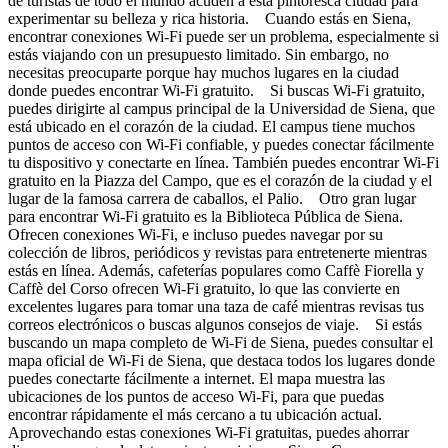
de turistas de todo el mundo acuden a esta pintoresca ciudad para
experimentar su belleza y rica historia. Cuando estás en Siena,
encontrar conexiones Wi-Fi puede ser un problema, especialmente si
estás viajando con un presupuesto limitado. Sin embargo, no
necesitas preocuparte porque hay muchos lugares en la ciudad
donde puedes encontrar Wi-Fi gratuito. Si buscas Wi-Fi gratuito,
puedes dirigirte al campus principal de la Universidad de Siena, que
está ubicado en el corazón de la ciudad. El campus tiene muchos
puntos de acceso con Wi-Fi confiable, y puedes conectar fácilmente
tu dispositivo y conectarte en línea. También puedes encontrar Wi-Fi
gratuito en la Piazza del Campo, que es el corazón de la ciudad y el
lugar de la famosa carrera de caballos, el Palio. Otro gran lugar
para encontrar Wi-Fi gratuito es la Biblioteca Pública de Siena.
Ofrecen conexiones Wi-Fi, e incluso puedes navegar por su
colección de libros, periódicos y revistas para entretenerte mientras
estás en línea. Además, cafeterías populares como Caffè Fiorella y
Caffè del Corso ofrecen Wi-Fi gratuito, lo que las convierte en
excelentes lugares para tomar una taza de café mientras revisas tus
correos electrónicos o buscas algunos consejos de viaje. Si estás
buscando un mapa completo de Wi-Fi de Siena, puedes consultar el
mapa oficial de Wi-Fi de Siena, que destaca todos los lugares donde
puedes conectarte fácilmente a internet. El mapa muestra las
ubicaciones de los puntos de acceso Wi-Fi, para que puedas
encontrar rápidamente el más cercano a tu ubicación actual.
Aprovechando estas conexiones Wi-Fi gratuitas, puedes ahorrar