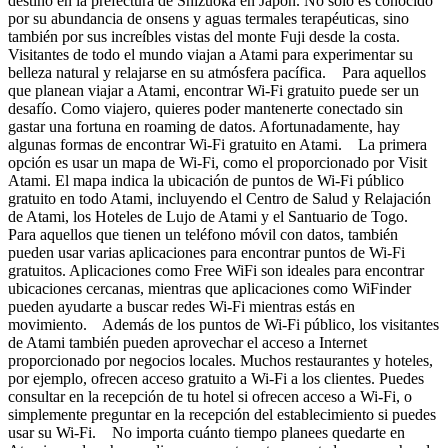
destino en la prefectura de Shizuoka en Japón. No solo es conocido
por su abundancia de onsens y aguas termales terapéuticas, sino
también por sus increíbles vistas del monte Fuji desde la costa.
Visitantes de todo el mundo viajan a Atami para experimentar su
belleza natural y relajarse en su atmósfera pacífica. Para aquellos
que planean viajar a Atami, encontrar Wi-Fi gratuito puede ser un
desafío. Como viajero, quieres poder mantenerte conectado sin
gastar una fortuna en roaming de datos. Afortunadamente, hay
algunas formas de encontrar Wi-Fi gratuito en Atami. La primera
opción es usar un mapa de Wi-Fi, como el proporcionado por Visit
Atami. El mapa indica la ubicación de puntos de Wi-Fi público
gratuito en todo Atami, incluyendo el Centro de Salud y Relajación
de Atami, los Hoteles de Lujo de Atami y el Santuario de Togo.
Para aquellos que tienen un teléfono móvil con datos, también
pueden usar varias aplicaciones para encontrar puntos de Wi-Fi
gratuitos. Aplicaciones como Free WiFi son ideales para encontrar
ubicaciones cercanas, mientras que aplicaciones como WiFinder
pueden ayudarte a buscar redes Wi-Fi mientras estás en
movimiento. Además de los puntos de Wi-Fi público, los visitantes
de Atami también pueden aprovechar el acceso a Internet
proporcionado por negocios locales. Muchos restaurantes y hoteles,
por ejemplo, ofrecen acceso gratuito a Wi-Fi a los clientes. Puedes
consultar en la recepción de tu hotel si ofrecen acceso a Wi-Fi, o
simplemente preguntar en la recepción del establecimiento si puedes
usar su Wi-Fi. No importa cuánto tiempo planees quedarte en