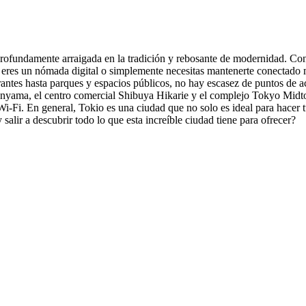
 profundamente arraigada en la tradición y rebosante de modernidad. Con
i eres un nómada digital o simplemente necesitas mantenerte conectado 
urantes hasta parques y espacios públicos, no hay escasez de puntos de
aikanyama, el centro comercial Shibuya Hikarie y el complejo Tokyo Mi
 Wi-Fi. En general, Tokio es una ciudad que no solo es ideal para hacer 
lir a descubrir todo lo que esta increíble ciudad tiene para ofrecer?