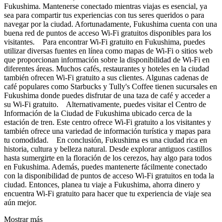
Fukushima. Mantenerse conectado mientras viajas es esencial, ya
sea para compartir tus experiencias con tus seres queridos o para
navegar por la ciudad. Afortunadamente, Fukushima cuenta con una
buena red de puntos de acceso Wi-Fi gratuitos disponibles para los
visitantes. Para encontrar Wi-Fi gratuito en Fukushima, puedes
utilizar diversas fuentes en línea como mapas de Wi-Fi o sitios web
que proporcionan información sobre la disponibilidad de Wi-Fi en
diferentes áreas. Muchos cafés, restaurantes y hoteles en la ciudad
también ofrecen Wi-Fi gratuito a sus clientes. Algunas cadenas de
café populares como Starbucks y Tully's Coffee tienen sucursales en
Fukushima donde puedes disfrutar de una taza de café y acceder a
su Wi-Fi gratuito. Alternativamente, puedes visitar el Centro de
Información de la Ciudad de Fukushima ubicado cerca de la
estación de tren. Este centro ofrece Wi-Fi gratuito a los visitantes y
también ofrece una variedad de información turística y mapas para
tu comodidad. En conclusión, Fukushima es una ciudad rica en
historia, cultura y belleza natural. Desde explorar antiguos castillos
hasta sumergirte en la floración de los cerezos, hay algo para todos
en Fukushima. Además, puedes mantenerte fácilmente conectado
con la disponibilidad de puntos de acceso Wi-Fi gratuitos en toda la
ciudad. Entonces, planea tu viaje a Fukushima, ahorra dinero y
encuentra Wi-Fi gratuito para hacer que tu experiencia de viaje sea
aún mejor.
Mostrar más