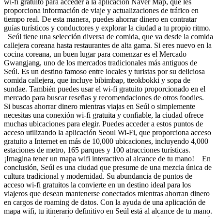
wi-fi gratuito para acceder a la aplicación Naver Map, que les
proporciona información de viaje y actualizaciones de tráfico en
tiempo real. De esta manera, puedes ahorrar dinero en contratar
guías turísticos y conductores y explorar la ciudad a tu propio ritmo.
Seúl tiene una selección diversa de comida, que va desde la comida
callejera coreana hasta restaurantes de alta gama. Si eres nuevo en la
cocina coreana, un buen lugar para comenzar es el Mercado
Gwangjang, uno de los mercados tradicionales más antiguos de
Seúl. Es un destino famoso entre locales y turistas por su deliciosa
comida callejera, que incluye bibimbap, tteokbokki y sopa de
sundae. También puedes usar el wi-fi gratuito proporcionado en el
mercado para buscar reseñas y recomendaciones de otros foodies.
Si buscas ahorrar dinero mientras viajas en Seúl o simplemente
necesitas una conexión wi-fi gratuita y confiable, la ciudad ofrece
muchas ubicaciones para elegir. Puedes acceder a estos puntos de
acceso utilizando la aplicación Seoul Wi-Fi, que proporciona acceso
gratuito a Internet en más de 10,000 ubicaciones, incluyendo 4,000
estaciones de metro, 165 parques y 100 atracciones turísticas.
¡Imagina tener un mapa wifi interactivo al alcance de tu mano! En
conclusión, Seúl es una ciudad que presume de una mezcla única de
cultura tradicional y modernidad. Su abundancia de puntos de
acceso wi-fi gratuitos la convierte en un destino ideal para los
viajeros que desean mantenerse conectados mientras ahorran dinero
en cargos de roaming de datos. Con la ayuda de una aplicación de
mapa wifi, tu itinerario definitivo en Seúl está al alcance de tu mano.