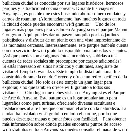
bulliciosa ciudad es conocida por sus lugares históricos, hermosos
parques y la tradicional cocina coreana. Durante tus viajes en
Anyang-si, es posible que estés buscando ahorrar dinero en datos y
cargos de roaming. ¡Afortunadamente, hay muchos lugares en toda
la ciudad donde puedes encontrar wi-fi gratuito! Uno de los
lugares más populares para visitar en Anyang-si es el parque Manan
Gongwon. Aquí, puedes dar un paseo tranquilo por los jardines
paisajísticos y disfrutar de un picnic con una vista impresionante de
las montañas cercanas. Interesantemente, este parque también cuenta
con un servicio de wi-fi gratuito disponible para todos los visitantes.
¡Así que puedes tomar algunas fotos increíbles y subirlas a tus
cuentas de redes sociales sin preocuparte por cargos adicionales!
Si estás interesado en sitios históricos y culturales, asegúrate de
visitar el Templo Gwanaksa. Este templo budista tradicional fue
construido durante la era de Goryeo y ofrece un retiro pacífico de la
bulliciosa ciudad. No solo es este templo un gran lugar para
explorar, sino que también ofrece wi-fi gratuito a todos sus
visitantes. Otro lugar que debes visitar en Anyang-si es el Parque
de Arte de Anyang. Este parque es un lugar popular tanto para
lugareños como para turistas, ofreciendo diversas esculturas e
instalaciones al aire libre que combinan el arte con la naturaleza. La
ciudad ha instalado wi-fi gratuito en todo el parque, por lo que
puedes descargar mapas o tomar fotos con facilidad. Para obtener
más información sobre dónde puedes encontrar puntos de acceso
wi-fi gratuitos en toda Anyang-si, puedes consultar el mapa de wi-fi