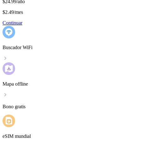
$24.99/año
$2.49
/
mes
Continuar
Buscador WiFi
Mapa offline
Bono gratis
eSIM mundial