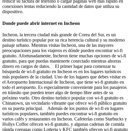
reducir su factura de teléfono o cargar páginas web más rápido en
conexiones lentas reduciendo la cantidad de datos que utiliza su
dispositivo.
Donde puede abrir internet en Incheon
Incheon, la tercera ciudad más grande de Corea del Sur, es un
destino turístico popular por su rica herencia cultural y su moderno
paisaje urbano. Mientras visitas Incheon, una de las mayores
preocupaciones para los viajeros es dónde pueden encontrar wi-fi
gratuito. Afortunadamente, Incheon tiene muchas opciones de wi-fi
gratuito, para que puedas mantenerte conectado mientras ahorras
dinero en cargos de datos. El primer lugar para comenzar tu
búsqueda de wi-fi gratuito en Incheon es en los lugares turísticos
más populares de la ciudad. Uno de los lugares que debes visitar es
el Aeropuerto Internacional de Incheon, que tiene wi-fi gratuito en
todo el aeropuerto. Es especialmente conveniente para los pasajeros
en tránsito que pueden tener algo de tiempo libre antes de su
próximo vuelo. Otro destino turístico popular con wi-fi gratuito es
Chinatown, un vecindario vibrante que ofrece wi-fi público gratuito
en su puerta principal. Además de los puntos de wi-fi en lugares
turísticos populares, también puedes encontrar wi-fi gratuito en
varios cafés y restaurantes en Incheon. Cafeterías como Starbucks y
Hollys Coffee ofrecen wi-fi gratuito, y algunas cadenas de comida
rápida coreanas como Lotteria y KFC también ofrecen wi-fi gratuito