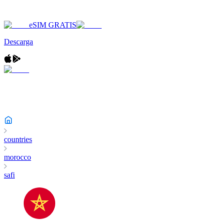
eSIM GRATIS
Descarga
countries
morocco
safi