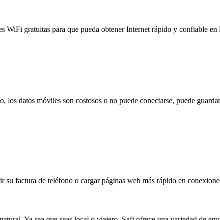
es WiFi gratuitas para que pueda obtener Internet rápido y confiable en
to, los datos móviles son costosos o no puede conectarse, puede guardar
 su factura de teléfono o cargar páginas web más rápido en conexiones l
 natural. Ya sea que seas local o viajero, Safi ofrece una variedad de e