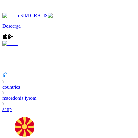
eSIM GRATIS
Descarga
countries
macedonia fyrom
shtip