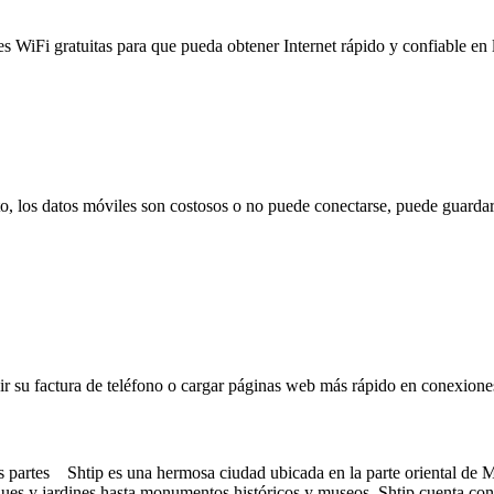
es WiFi gratuitas para que pueda obtener Internet rápido y confiable en
to, los datos móviles son costosos o no puede conectarse, puede guardar
 su factura de teléfono o cargar páginas web más rápido en conexiones l
partes Shtip es una hermosa ciudad ubicada en la parte oriental de Ma
ues y jardines hasta monumentos históricos y museos, Shtip cuenta con 