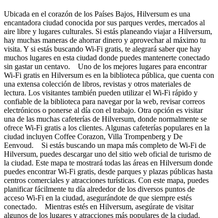
Ubicada en el corazón de los Países Bajos, Hilversum es una
encantadora ciudad conocida por sus parques verdes, mercados al
aire libre y lugares culturales. Si estás planeando viajar a Hilversum,
hay muchas maneras de ahorrar dinero y aprovechar al máximo tu
visita. Y si estás buscando Wi-Fi gratis, te alegrará saber que hay
muchos lugares en esta ciudad donde puedes mantenerte conectado
sin gastar un centavo. Uno de los mejores lugares para encontrar
Wi-Fi gratis en Hilversum es en la biblioteca pública, que cuenta con
una extensa colección de libros, revistas y otros materiales de
lectura. Los visitantes también pueden utilizar el Wi-Fi rápido y
confiable de la biblioteca para navegar por la web, revisar correos
electrónicos o ponerse al día con el trabajo. Otra opción es visitar
una de las muchas cafeterías de Hilversum, donde normalmente se
ofrece Wi-Fi gratis a los clientes. Algunas cafeterías populares en la
ciudad incluyen Coffee Corazon, Villa Trompenberg y De
Eenvoud. Si estás buscando un mapa más completo de Wi-Fi de
Hilversum, puedes descargar uno del sitio web oficial de turismo de
la ciudad. Este mapa te mostrará todas las áreas en Hilversum donde
puedes encontrar Wi-Fi gratis, desde parques y plazas públicas hasta
centros comerciales y atracciones turísticas. Con este mapa, puedes
planificar fácilmente tu día alrededor de los diversos puntos de
acceso Wi-Fi en la ciudad, asegurándote de que siempre estés
conectado. Mientras estés en Hilversum, asegúrate de visitar
algunos de los lugares y atracciones más populares de la ciudad.