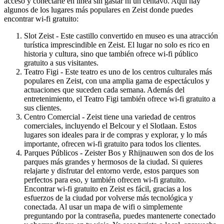
acceso y conectarte en línea sin gastar ni un centavo. Aquí hay
algunos de los lugares más populares en Zeist donde puedes
encontrar wi-fi gratuito:
Slot Zeist - Este castillo convertido en museo es una atracción
turística imprescindible en Zeist. El lugar no solo es rico en
historia y cultura, sino que también ofrece wi-fi público
gratuito a sus visitantes.
Teatro Figi - Este teatro es uno de los centros culturales más
populares en Zeist, con una amplia gama de espectáculos y
actuaciones que suceden cada semana. Además del
entretenimiento, el Teatro Figi también ofrece wi-fi gratuito a
sus clientes.
Centro Comercial - Zeist tiene una variedad de centros
comerciales, incluyendo el Belcour y el Slotlaan. Estos
lugares son ideales para ir de compras y explorar, y lo más
importante, ofrecen wi-fi gratuito para todos los clientes.
Parques Públicos - Zeister Bos y Rhijnauwen son dos de los
parques más grandes y hermosos de la ciudad. Si quieres
relajarte y disfrutar del entorno verde, estos parques son
perfectos para eso, y también ofrecen wi-fi gratuito.
Encontrar wi-fi gratuito en Zeist es fácil, gracias a los
esfuerzos de la ciudad por volverse más tecnológica y
conectada. Al usar un mapa de wifi o simplemente
preguntando por la contraseña, puedes mantenerte conectado