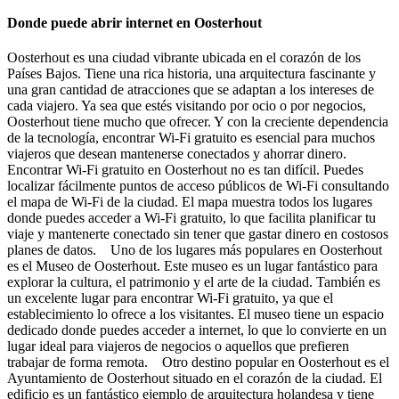
Donde puede abrir internet en Oosterhout
Oosterhout es una ciudad vibrante ubicada en el corazón de los
Países Bajos. Tiene una rica historia, una arquitectura fascinante y
una gran cantidad de atracciones que se adaptan a los intereses de
cada viajero. Ya sea que estés visitando por ocio o por negocios,
Oosterhout tiene mucho que ofrecer. Y con la creciente dependencia
de la tecnología, encontrar Wi-Fi gratuito es esencial para muchos
viajeros que desean mantenerse conectados y ahorrar dinero.
Encontrar Wi-Fi gratuito en Oosterhout no es tan difícil. Puedes
localizar fácilmente puntos de acceso públicos de Wi-Fi consultando
el mapa de Wi-Fi de la ciudad. El mapa muestra todos los lugares
donde puedes acceder a Wi-Fi gratuito, lo que facilita planificar tu
viaje y mantenerte conectado sin tener que gastar dinero en costosos
planes de datos. Uno de los lugares más populares en Oosterhout
es el Museo de Oosterhout. Este museo es un lugar fantástico para
explorar la cultura, el patrimonio y el arte de la ciudad. También es
un excelente lugar para encontrar Wi-Fi gratuito, ya que el
establecimiento lo ofrece a los visitantes. El museo tiene un espacio
dedicado donde puedes acceder a internet, lo que lo convierte en un
lugar ideal para viajeros de negocios o aquellos que prefieren
trabajar de forma remota. Otro destino popular en Oosterhout es el
Ayuntamiento de Oosterhout situado en el corazón de la ciudad. El
edificio es un fantástico ejemplo de arquitectura holandesa y tiene