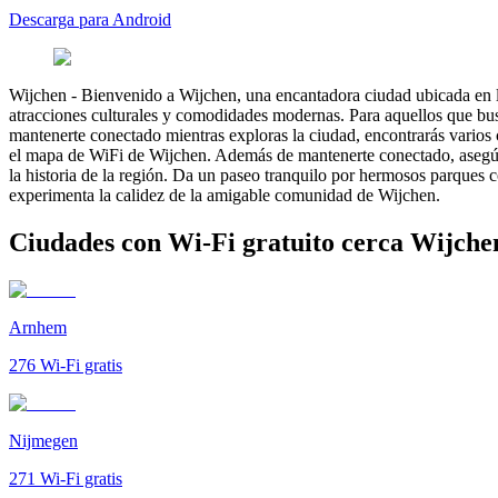
Descarga para Android
Wijchen
-
Bienvenido a Wijchen, una encantadora ciudad ubicada en la
atracciones culturales y comodidades modernas. Para aquellos que bus
mantenerte conectado mientras exploras la ciudad, encontrarás varios c
el mapa de WiFi de Wijchen. Además de mantenerte conectado, asegúrate
la historia de la región. Da un paseo tranquilo por hermosos parques co
experimenta la calidez de la amigable comunidad de Wijchen.
Ciudades con Wi-Fi gratuito cerca Wijche
Arnhem
276
Wi-Fi gratis
Nijmegen
271
Wi-Fi gratis