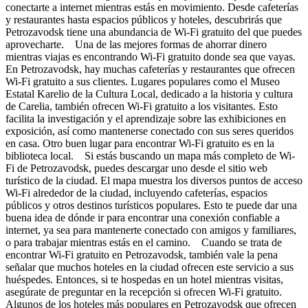
conectarte a internet mientras estás en movimiento. Desde cafeterías
y restaurantes hasta espacios públicos y hoteles, descubrirás que
Petrozavodsk tiene una abundancia de Wi-Fi gratuito del que puedes
aprovecharte. Una de las mejores formas de ahorrar dinero
mientras viajas es encontrando Wi-Fi gratuito donde sea que vayas.
En Petrozavodsk, hay muchas cafeterías y restaurantes que ofrecen
Wi-Fi gratuito a sus clientes. Lugares populares como el Museo
Estatal Karelio de la Cultura Local, dedicado a la historia y cultura
de Carelia, también ofrecen Wi-Fi gratuito a los visitantes. Esto
facilita la investigación y el aprendizaje sobre las exhibiciones en
exposición, así como mantenerse conectado con sus seres queridos
en casa. Otro buen lugar para encontrar Wi-Fi gratuito es en la
biblioteca local. Si estás buscando un mapa más completo de Wi-
Fi de Petrozavodsk, puedes descargar uno desde el sitio web
turístico de la ciudad. El mapa muestra los diversos puntos de acceso
Wi-Fi alrededor de la ciudad, incluyendo cafeterías, espacios
públicos y otros destinos turísticos populares. Esto te puede dar una
buena idea de dónde ir para encontrar una conexión confiable a
internet, ya sea para mantenerte conectado con amigos y familiares,
o para trabajar mientras estás en el camino. Cuando se trata de
encontrar Wi-Fi gratuito en Petrozavodsk, también vale la pena
señalar que muchos hoteles en la ciudad ofrecen este servicio a sus
huéspedes. Entonces, si te hospedas en un hotel mientras visitas,
asegúrate de preguntar en la recepción si ofrecen Wi-Fi gratuito.
Algunos de los hoteles más populares en Petrozavodsk que ofrecen