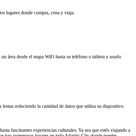
 los lugares donde compra, cena y viaja.
 un área desde el mapa WiFi hasta su teléfono o tableta y usarlo
entas reduciendo la cantidad de datos que utiliza su dispositivo.
sta fascinantes experiencias culturales. Ya sea que estés viajando a
que hay numerosos lugares en toda Atlantic City donde puedes