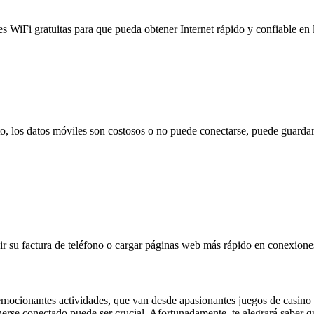
es WiFi gratuitas para que pueda obtener Internet rápido y confiable en
to, los datos móviles son costosos o no puede conectarse, puede guardar
 su factura de teléfono o cargar páginas web más rápido en conexiones l
mocionantes actividades, que van desde apasionantes juegos de casino ha
erse conectado puede ser crucial. Afortunadamente, te alegrará saber 