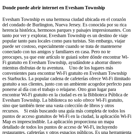
Donde puede abrir internet en Evesham Township
Evesham Township es una hermosa ciudad ubicada en el corazón
del condado de Burlington, Nueva Jersey. Es conocida por su rica
herencia histórica, hermosos parques y paisajes impresionantes. Con
tanto por ver y explorar, Evesham Township es un destino de viaje
popular tanto para locales como para turistas. Sin embargo, viajar
puede ser costoso, especialmente cuando se trata de mantenerse
conectado con tus amigos y familiares en casa. Pero no te
preocupes, ya que este artículo te guiará sobre dónde encontrar Wi-
Fi gratuito en Evesham Township, ayudándote a ahorrar dinero
mientras disfrutas de tu aventura. Uno de los lugares más
convenientes para encontrar Wi-Fi gratuito en Evesham Township
es Starbucks. La popular cadena de cafeterías ofrece Wi-Fi ilimitado
gratuito a sus clientes, junto con un ambiente acogedor perfecto para
ponerse al día con el trabajo o relajarse. Otro gran lugar para
encontrar Wi-Fi gratuito en la ciudad es en la Biblioteca Pública de
Evesham Township. La biblioteca no solo ofrece Wi-Fi gratuito,
sino que también tiene una vasta colección de libros y otros
recursos. Si estás buscando una guía más completa de todos los
puntos de acceso gratuitos de Wi-Fi en la ciudad, la aplicación Wi-Fi
Map es imprescindible. La aplicación proporciona un mapa
detallado de todos los puntos de acceso de Wi-Fi, incluyendo
restaurantes, cafeterías y otros espacios públicos. Es una herramienta