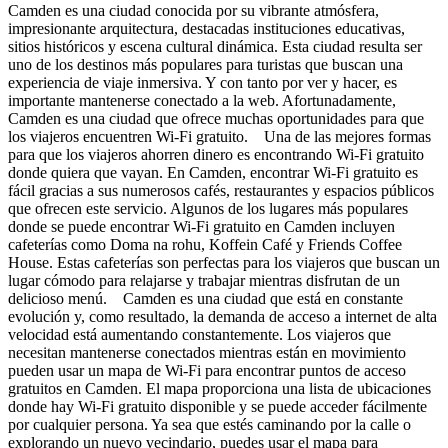
Camden es una ciudad conocida por su vibrante atmósfera,
impresionante arquitectura, destacadas instituciones educativas,
sitios históricos y escena cultural dinámica. Esta ciudad resulta ser
uno de los destinos más populares para turistas que buscan una
experiencia de viaje inmersiva. Y con tanto por ver y hacer, es
importante mantenerse conectado a la web. Afortunadamente,
Camden es una ciudad que ofrece muchas oportunidades para que
los viajeros encuentren Wi-Fi gratuito. Una de las mejores formas
para que los viajeros ahorren dinero es encontrando Wi-Fi gratuito
donde quiera que vayan. En Camden, encontrar Wi-Fi gratuito es
fácil gracias a sus numerosos cafés, restaurantes y espacios públicos
que ofrecen este servicio. Algunos de los lugares más populares
donde se puede encontrar Wi-Fi gratuito en Camden incluyen
cafeterías como Doma na rohu, Koffein Café y Friends Coffee
House. Estas cafeterías son perfectas para los viajeros que buscan un
lugar cómodo para relajarse y trabajar mientras disfrutan de un
delicioso menú. Camden es una ciudad que está en constante
evolución y, como resultado, la demanda de acceso a internet de alta
velocidad está aumentando constantemente. Los viajeros que
necesitan mantenerse conectados mientras están en movimiento
pueden usar un mapa de Wi-Fi para encontrar puntos de acceso
gratuitos en Camden. El mapa proporciona una lista de ubicaciones
donde hay Wi-Fi gratuito disponible y se puede acceder fácilmente
por cualquier persona. Ya sea que estés caminando por la calle o
explorando un nuevo vecindario, puedes usar el mapa para