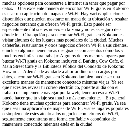
muchas opciones para conectarse a internet sin tener que pagar por
datos. Una excelente manera de encontrar Wi-Fi gratis en Kokomo
es usar una aplicación de mapas de Wi-Fi. Hay varias aplicaciones
disponibles que pueden mostrarte un mapa de tu ubicación y resaltar
negocios cercanos que ofrecen Wi-Fi gratis. Esto puede ser
especialmente útil si eres nuevo en la zona y no estás seguro de a
dónde ir. Otra opción para encontrar Wi-Fi gratis en Kokomo es
visitar algunos de los lugares más populares de la ciudad. Muchas
cafeterías, restaurantes y otros negocios ofrecen Wi-Fi a sus clientes,
e incluso algunos tienen áreas designadas con asientos cómodos y
muchos enchufes para trabajar. Algunos de los mejores lugares para
buscar Wi-Fi gratis en Kokomo incluyen el Barking Cow Cafe, el
Main Street Cafe y la Biblioteca Pública del Condado de Kokomo-
Howard. Además de ayudarte a ahorrar dinero en cargos por
datos, encontrar Wi-Fi gratis en Kokomo también puede ser una
excelente manera de mantenerte conectado mientras viajas. Ya sea
que necesites revisar tu correo electrónico, ponerte al día con el
trabajo o simplemente navegar por la web, tener acceso a Wi-Fi
puede hacer que tu viaje sea mucho más conveniente. En general,
Kokomo tiene muchas opciones para encontrar Wi-Fi gratis. Ya sea
que uses una aplicación de mapas de Wi-Fi, visites lugares populares
o simplemente estés atento a los negocios con letreros de Wi-Fi,
seguramente encontrarás una forma confiable y económica de
mantenerte conectado mientras estés en la ciudad.