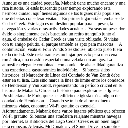
Aunque es una ciudad pequeña, Mabank tiene mucho encanto y una
rica historia. Si estás buscando pasar tiempo explorando esta
hermosa ciudad, aquí tienes algunos de los lugares más populares
que deberías considerar visitar. En primer lugar está el embalse de
Cedar Creek. Este lago es un destino popular para la pesca, la
navegación y varias otras actividades acuáticas. Ya seas un pescador
ávido o simplemente estés buscando un retiro tranquilo junto al
agua, el embalse de Cedar Creek es una visita obligada. Si viajas
con tu amigo peludo, el parque también es apto para mascotas. A
continuación, visita el Four Winds Steakhouse, ubicado justo fuera
de la ciudad. Este restaurante es un lugar perfecto para una cena
romántica, una ocasión especial o una velada con amigos. La
atmósfera elegante combinada con comida de alta calidad garantiza
una experiencia gastronómica inolvidable. Si buscas sitios
históricos, el Marcador de Línea del Condado de Van Zandt debe
estar en tu lista. Este sitio marca la línea de límite entre los condados
de Henderson y Van Zandt, representando un período crucial en la
historia de Mabank. Otro sitio histórico para explorar es la Iglesia
Presbiteriana de Fork, que es el edificio de iglesia más antiguo del
condado de Henderson. Cuando se trata de ahorrar dinero
mientras viajas, encontrar Wi-Fi gratuito es esencial.
Afortunadamente, Mabank tiene varios lugares públicos que ofrecen
Wi-Fi gratuito. Si buscas una atmósfera relajante mientras navegas
por internet, la Biblioteca del Lago Cedar Creek es un buen lugar
para empezar. Además, McDonald's y el Sonic Drive-In son otros