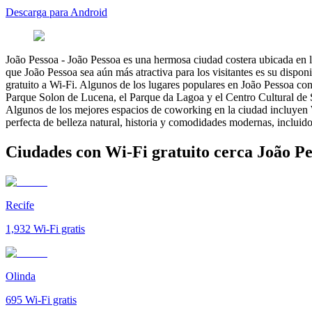
Descarga para Android
João Pessoa
-
João Pessoa es una hermosa ciudad costera ubicada en la
que João Pessoa sea aún más atractiva para los visitantes es su dispo
gratuito a Wi-Fi. Algunos de los lugares populares en João Pessoa co
Parque Solon de Lucena, el Parque da Lagoa y el Centro Cultural de 
Algunos de los mejores espacios de coworking en la ciudad incluye
perfecta de belleza natural, historia y comodidades modernas, incluido
Ciudades con Wi-Fi gratuito cerca João P
Recife
1,932
Wi-Fi gratis
Olinda
695
Wi-Fi gratis