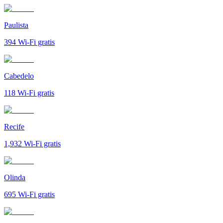
Paulista
394
Wi-Fi gratis
Cabedelo
118
Wi-Fi gratis
Recife
1,932
Wi-Fi gratis
Olinda
695
Wi-Fi gratis