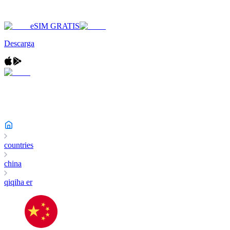
eSIM GRATIS
Descarga
countries
china
qiqiha er