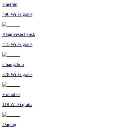
Haerbin
496
Wi-Fi gratis
Blagoveshchensk
415
Wi-Fi gratis
Changchun
378
Wi-Fi gratis
Hulunber
118
Wi-Fi gratis
Daqing