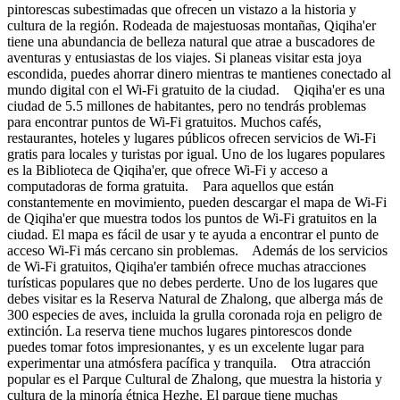
pintorescas subestimadas que ofrecen un vistazo a la historia y
cultura de la región. Rodeada de majestuosas montañas, Qiqiha'er
tiene una abundancia de belleza natural que atrae a buscadores de
aventuras y entusiastas de los viajes. Si planeas visitar esta joya
escondida, puedes ahorrar dinero mientras te mantienes conectado al
mundo digital con el Wi-Fi gratuito de la ciudad. Qiqiha'er es una
ciudad de 5.5 millones de habitantes, pero no tendrás problemas
para encontrar puntos de Wi-Fi gratuitos. Muchos cafés,
restaurantes, hoteles y lugares públicos ofrecen servicios de Wi-Fi
gratis para locales y turistas por igual. Uno de los lugares populares
es la Biblioteca de Qiqiha'er, que ofrece Wi-Fi y acceso a
computadoras de forma gratuita. Para aquellos que están
constantemente en movimiento, pueden descargar el mapa de Wi-Fi
de Qiqiha'er que muestra todos los puntos de Wi-Fi gratuitos en la
ciudad. El mapa es fácil de usar y te ayuda a encontrar el punto de
acceso Wi-Fi más cercano sin problemas. Además de los servicios
de Wi-Fi gratuitos, Qiqiha'er también ofrece muchas atracciones
turísticas populares que no debes perderte. Uno de los lugares que
debes visitar es la Reserva Natural de Zhalong, que alberga más de
300 especies de aves, incluida la grulla coronada roja en peligro de
extinción. La reserva tiene muchos lugares pintorescos donde
puedes tomar fotos impresionantes, y es un excelente lugar para
experimentar una atmósfera pacífica y tranquila. Otra atracción
popular es el Parque Cultural de Zhalong, que muestra la historia y
cultura de la minoría étnica Hezhe. El parque tiene muchas