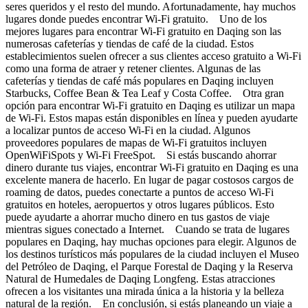
seres queridos y el resto del mundo. Afortunadamente, hay muchos
lugares donde puedes encontrar Wi-Fi gratuito. Uno de los
mejores lugares para encontrar Wi-Fi gratuito en Daqing son las
numerosas cafeterías y tiendas de café de la ciudad. Estos
establecimientos suelen ofrecer a sus clientes acceso gratuito a Wi-Fi
como una forma de atraer y retener clientes. Algunas de las
cafeterías y tiendas de café más populares en Daqing incluyen
Starbucks, Coffee Bean & Tea Leaf y Costa Coffee. Otra gran
opción para encontrar Wi-Fi gratuito en Daqing es utilizar un mapa
de Wi-Fi. Estos mapas están disponibles en línea y pueden ayudarte
a localizar puntos de acceso Wi-Fi en la ciudad. Algunos
proveedores populares de mapas de Wi-Fi gratuitos incluyen
OpenWiFiSpots y Wi-Fi FreeSpot. Si estás buscando ahorrar
dinero durante tus viajes, encontrar Wi-Fi gratuito en Daqing es una
excelente manera de hacerlo. En lugar de pagar costosos cargos de
roaming de datos, puedes conectarte a puntos de acceso Wi-Fi
gratuitos en hoteles, aeropuertos y otros lugares públicos. Esto
puede ayudarte a ahorrar mucho dinero en tus gastos de viaje
mientras sigues conectado a Internet. Cuando se trata de lugares
populares en Daqing, hay muchas opciones para elegir. Algunos de
los destinos turísticos más populares de la ciudad incluyen el Museo
del Petróleo de Daqing, el Parque Forestal de Daqing y la Reserva
Natural de Humedales de Daqing Longfeng. Estas atracciones
ofrecen a los visitantes una mirada única a la historia y la belleza
natural de la región. En conclusión, si estás planeando un viaje a