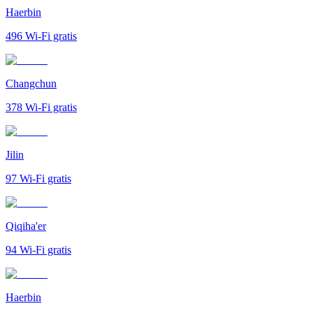
Haerbin
496
Wi-Fi gratis
Changchun
378
Wi-Fi gratis
Jilin
97
Wi-Fi gratis
Qiqiha'er
94
Wi-Fi gratis
Haerbin