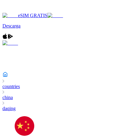
eSIM GRATIS
Descarga
countries
china
daqing