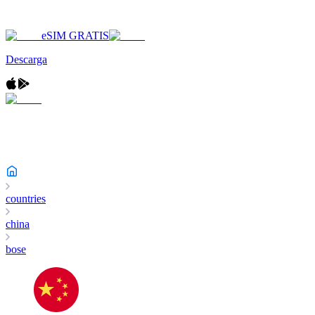
eSIM GRATIS
Descarga
countries
china
bose