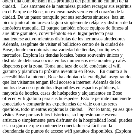
obtén una comprensión más profunda del patrimonio cultural de la
ciudad. Los amantes de la naturaleza pueden recargar sus espíritus
en el Parque de Bose, un extenso oasis verde en el corazón de la
ciudad. Da un paseo tranquilo por sus senderos sinuosos, haz un
picnic junto al pintoresco lago o simplemente relájate y disfruta de la
atmósfera tranquila. El parque también ofrece equipos de fitness al
aire libre gratuitos, convirtiéndolo en el lugar perfecto para
mantenerse activo mientras disfrutas de los hermosos alrededores.
Además, asegúrate de visitar el bullicioso centro de la ciudad de
Bose, donde encontrarás una variedad de tiendas, boutiques y
mercados. Explora las tiendas locales, busca souvenirs únicos y
disfruta de deliciosa cocina en los numerosos restaurantes y cafés
dispersos por la zona. Toma una taza de café, conéctate al wifi
gratuito y planifica tu próxima aventura en Bose. En cuanto a la
accesibilidad a internet, Bose ha adoptado la era digital, asegurando
que los visitantes tengan fácil acceso a internet. Además de los
puntos de acceso gratuitos disponibles en espacios públicos, la
mayoría de hoteles, casas de huéspedes y alojamientos en Bose
ofrecen wifi gratuito para sus huéspedes. Esto te permite mantenerte
conectado y compartir tus experiencias de viaje con tus seres
queridos, todo mientras exploras la ciudad. Por lo tanto, ya sea que
visites Bose por sus hitos históricos, su impresionante escena
artística o simplemente para disfrutar de la hospitalidad local, puedes
estar seguro de que mantenerte conectado será fácil con la
abundancia de puntos de acceso wifi gratuitos disponibles. ¡Explora