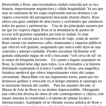
Bienvenido a Bose, una encantadora ciudad conocida por su rica
historia, impresionante arquitectura y cálida hospitalidad. Ya sea que
seas un entusiasta de los viajes explorando nuevos destinos o un
viajero consciente del presupuesto buscando ahorrar dinero, Bose
ofrece una gran cantidad de atracciones y actividades que satisfacen
todos los gustos y preferencias. Una de las principales razones por
las que los viajeros eligen Bose es la abundancia de puntos de
acceso wifi gratuitos repartidos por toda la ciudad. Si estar
conectado es crucial para tu experiencia de viaje, ¡estás de suerte!
Bose cuenta con numerosos cafés, restaurantes y espacios públicos
que ofrecen wifi gratuito, asegurando que nunca estés lejos de una
conexión a internet confiable. Puedes encontrar fácilmente wifi
gratuito utilizando mapas de wifi o buscando "wifi cerca de mí" en
tu motor de búsqueda favorito. En cuanto a lugares populares en
Bose, la ciudad tiene algo para todos. Los aficionados a la historia
disfrutarán explorando el icónico Castillo de Bose, una magnífica
fortaleza medieval que ofrece impresionantes vistas del campo
circundante. Maravíllate con sus imponentes torres, pasea por los
hermosos jardines y retrocede en el tiempo mientras te sumerges en
la fascinante historia del castillo. Para los amantes del arte, el
Museo de Arte de Bose es un destino imprescindible. Albergando
una colección diversa de obras de arte contemporáneo y clásico, este
museo muestra la creatividad y el talento de artistas locales e
internacionales. Sumérgete en la vibrante escena artística de Bose y