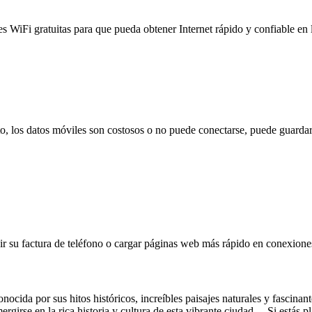
es WiFi gratuitas para que pueda obtener Internet rápido y confiable en
to, los datos móviles son costosos o no puede conectarse, puede guardar
 su factura de teléfono o cargar páginas web más rápido en conexiones l
ocida por sus hitos históricos, increíbles paisajes naturales y fascinan
ergirse en la rica historia y cultura de esta vibrante ciudad. Si estás 