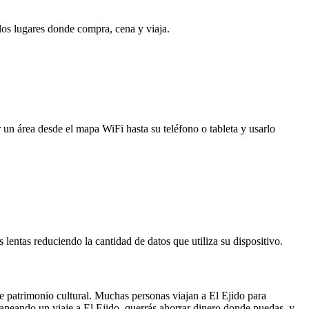
 los lugares donde compra, cena y viaja.
 un área desde el mapa WiFi hasta su teléfono o tableta y usarlo
entas reduciendo la cantidad de datos que utiliza su dispositivo.
te patrimonio cultural. Muchas personas viajan a El Ejido para
planeando un viaje a El Ejido, querrás ahorrar dinero donde puedas, y