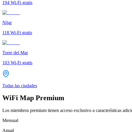
194
Wi-Fi gratis
Níjar
118
Wi-Fi gratis
Torre del Mar
103
Wi-Fi gratis
Todas las ciudades
WiFi Map Premium
Los miembros premium tienen acceso exclusivo a características adicio
Mensual
Anual