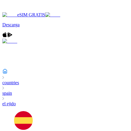
eSIM GRATIS
Descarga
countries
spain
el ejido